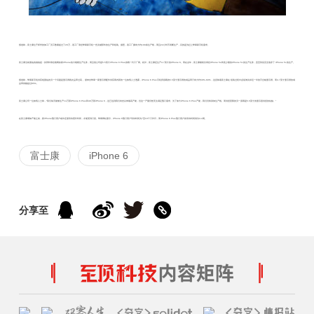
报道称，富士康位于郑州的加工厂员工数量超过了20万，该工厂承担苹果新手机一些关键部件的生产和组装。据悉，该工厂拥有大约100条生产线，而且24小时不间断生产，目的是为赶上苹果新手机需求。
富士康当前面临的挑战是：其同时承担着两款新iPhone的大规模生产任务，而且该公司是5.5英寸iPhone 6 Plus的唯一代工厂商。此外，富士康还生产4.7英寸的iPhone 6。而在去年，富士康最初仅承担iPhone 5s和及少量的iPhone 5c的生产任务，直至到后完全放弃了 iPhone 5c的生产。
报道称，苹果新手机供应链面临的另一个问题是显示屏残次品率过高。据来自苹果一家显示屏配件供应商内部的一位知情人士透露，iPhone 6 Plus手机所搭载的5.5英寸显示屏的成品率只有大约50%-60%，这意味着富士康在组装过程中必须淘汰掉近一半的不合格显示屏。而4.7英寸显示屏的成
品率则能超过85%。
富士康公司一位知情人士称，“我们每天能够生产14万部iPhone 6 Plus和40万部iPhone 6，这已达到我们有史以来最高产能，但这一产量仍然无法满足预订需求。为了加大iPhone 6 Plus产能，我们仍将添加生产线。而供货受限的另一原因是5.5英寸的显示器供货的短缺。”
在富士康增加产能之前，新iPhone预订用户或许还需等待更长时间，才能受到订货。苹果网站显示，iPhone 6预订用户等待时间为7至10个工作日，而iPhone 6 Plus预订用户的等待时间则为3-4周。
富士康
iPhone 6
分享至