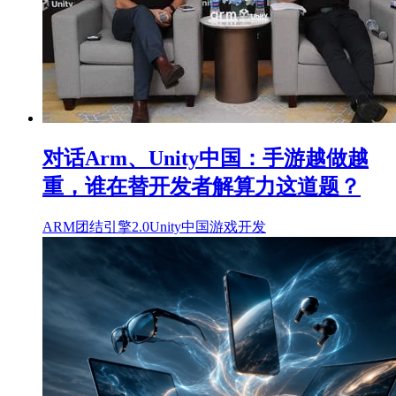
对话Arm、Unity中国：手游越做越
重，谁在替开发者解算力这道题？
ARM
团结引擎2.0
Unity中国
游戏开发