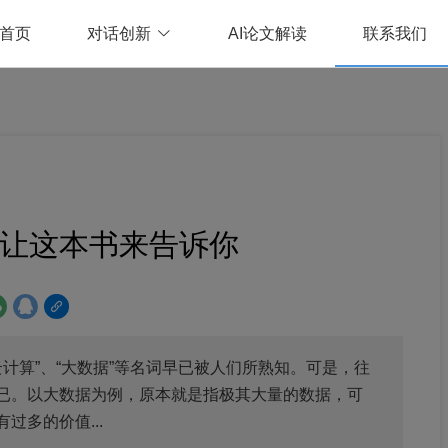
首页
对话创新
AI论文解读
联系我们
 让这本书来告诉你
云计算”、“大数据”等名词早已被人们所熟知。可是，往
已。以大数据为例，原本就是指极其大量的数据，可
多的价值...