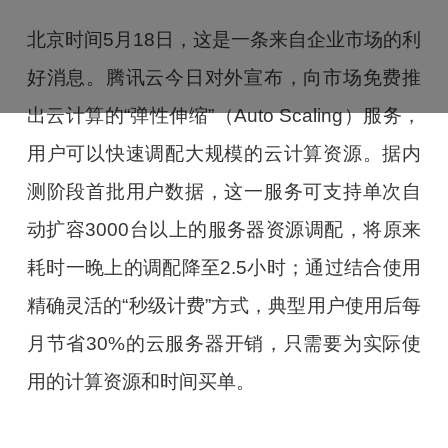
北京时间5月18日，这是一条来自企业市场的利
好消息。腾讯云今日对外宣布，向市场免费推
出云计算的“弹性伸缩”（Auto Scaling）服务，
用户可以快速调配大规模的云计算资源。据内
测阶段首批用户数据，这一服务可支持单次自
动扩容3000台以上的服务器资源调配，将原来
耗时一晚上的调配降至2.5小时；通过结合使用
精确灵活的“秒级计费”方式，典型用户使用后每
月节省30%的云服务器开销，只需要为实际使
用的计算资源和时间买单。