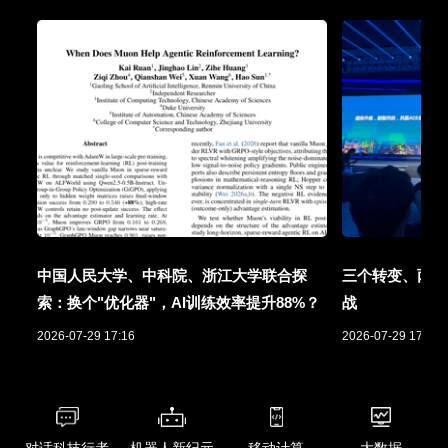
中国人民大学、中科院、浙江大学联合探
三个转变、两项
索：换个"优化器"，AI训练效率提升88%？
战
2026-07-29 17:16
2026-07-29 17:01