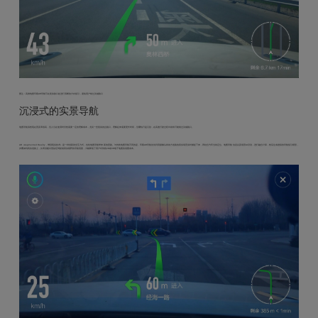
图注：高德地图车载AR导航可在复杂路口处进行清晰的方向指引，避免用户错过关键路口
沉浸式的实景导航
地图导航虽然现在普及率很高，但人们在使用时仍然需要一定的理解成本，尤其一些复杂的岔路口，理解起来需要更长时间，但哪怕只是几秒，在高速行驶过程中就有可能错过关键路口。
AR（Augmented Reality，增强现实技术）是一种创新的交互方式，也给地图导航带来新的思路。与传统地图导航不同的是，车载AR导航首先利用摄像头将前方道路的真实场景实时捕捉下来，再结合汽车当前定位、地图导航信息以及场景AI识别，进行融合计算，然后生成虚拟的导航指引模型，
并叠加到真实道路上，从而创建出更贴近驾驶者真实视野的导航画面，大幅降低了用户对传统2D或3D电子地图的读图成本。