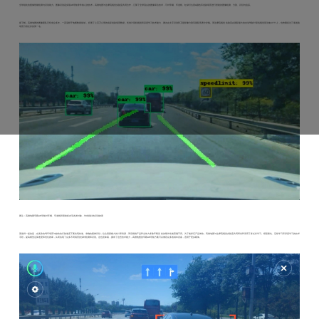
全球领先的图像智能检测与识别能力。
图像识别是实现AR导航非常核心的技术，高德地图与达摩院视觉实验室共同合作，汇聚了全球顶尖的图像算法技术，可对车辆、车道线、红绿灯位置&颜色等道路场景进行智能的图像检测、分割、识别与追踪。
据了解，高德地图的图像团队已经成立多年，一直深耕于地图数据领域，积累了上百万公里的实际道路场景数据，凭借计算机视觉和深度学习技术能力，屡次在文字识别和卫星影像分割等国际竞赛中夺魁。而达摩院视觉实验室在国际最大的自动驾驶计算机视觉算法集KITTI上，也曾囊括过三项道路
场景分割任务的第一名。
图注：高德地图车载AR导航对车辆、车道线和限速标志等各类对象，均有很好的识别效果
更值得一提的是，在复杂的驾车场景与较快的行驶速度下要实现快速、准确的图像识别，往往需要极大的计算资源，而后视镜产品和当前大多数车载设备的硬件性能普遍不高。为了能保证产品体验，高德地图与达摩院视觉实验室共同研发和采用了多任务学习、模型量化、迁移学习等深度学习的技术
手段，提高模型运算速度和优化效果，从而实现了众多不同场景的实时检测和识别。这也意味着，拥有了这些技术能力，高德地图的车载AR导航方案可以兼容众多低成本设备，适用于更多载体。