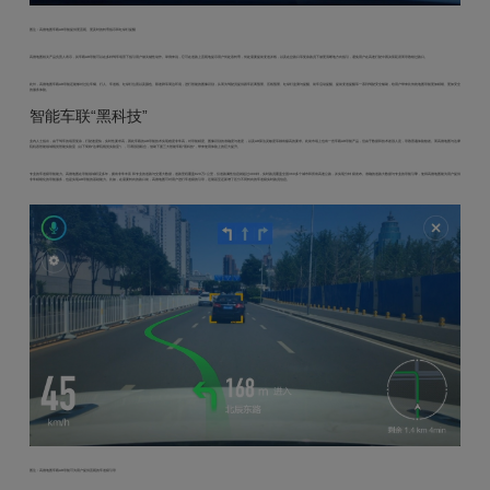
图注：高德地图车载AR导航提供更直观、更及时的转弯指示和红绿灯提醒
高德地图相关产品负责人表示，其车载AR导航可以在多种驾车场景下指引用户做关键性动作。举例来说，它可在道路上直观地提示用户何处该转弯，何处需要提前变道并线，以及在岔路口等复杂路况下做更清晰地方向指引，避免用户在高速行驶中因决策延误而导致错过路口。
此外，高德地图车载AR导航还能够对过往车辆、行人、车道线、红绿灯位置以及颜色、限速牌等周边环境，进行智能的图像识别，从而为驾驶员提供跟车距离预警、压线预警、红绿灯监测与提醒、前车启动提醒、提前变道提醒等一系列驾驶安全辅助，给用户带来比传统地图导航更加精细、更加安全
的服务体验。
智能车联“黑科技”
业内人士指出，由于驾车的场景复杂，行驶速度快，实时性要求高，因此车载的AR导航技术实现难度非常高，对导航精度、图像识别的准确度与速度，以及AR算法灵敏度等都有极高的要求。此前市场上也有一些车载AR导航产品，但由于数据和技术差强人意，导致普遍体验较差。而高德地图与达摩
院机器智能领域视觉智能实验室（以下简称“达摩院视觉实验室”），可谓强强联合，借助下面三大智能车联“黑科技”，带来使用体验上的巨大提升。
专业的车道级导航能力。
高德地图在导航领域积淀多年，拥有非常丰富和专业的道路与交通大数据，道路里程覆盖820万+公里，仅道路属性信息就超过400种，实时路况覆盖全国360多个城市和所有高速公路，并实现分钟级发布。准确的道路大数据与专业的导航引擎，使得高德地图能为用户提供
非常精细化的导航服务，也是实现AR导航的基础能力。比如，在需要转向的路口前，高德地图可对用户进行车道级的引导，近期甚至还新增了区分不同转向的车道级实时路况信息。
图注：高德地图车载AR导航可为用户提供直观的车道级引导