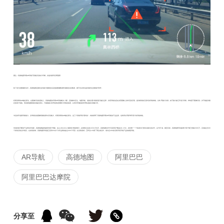
图注：高德地图车载AR导航可智能识别前方车辆，并提供跟车距离预警
除了强大的图像算法外，高德地图还拥有业内最大规模的自采道路图像数据和海量的UGC数据，都可为AI算法提供最充足的数据“营养”。
积累深厚的AR融合算法。
在图像识别的基础上，高德地图的车载AR导航解决方案，还能够对定位、地图导航、道路交通大数据进行融合运算，并把导航信息在实景图像上实时渲染呈现，提供精准的沉浸式的导航体验。以转弯路口为例，由于路口缺乏车道引导线，单纯基于图像识别，并不能提供最
好的用户体验。而高德地图根据AR融合算法，可循着路口转弯的角度调整引导线的弧度，从而对车辆实际转弯轨迹做出准确引导。
专业的车道级导航能力、全球领先的图像智能检测与识别能力、积累深厚的AR融合算法，这三个智能车联“黑科技”，有效保障了高德地图车载AR导航的产品品质，也将再次革新驾车用户的导航体验。
凭借持续不断的产品和技术创新，高德地图越来越受到用户青睐。QuestMobile最新统计数据显示，在刚刚过去的10月1日当天，高德地图APP日活跃用户数超过1.15亿，成为唯一一个旅游出行类DAU破亿的APP。在汽车端，截至目前，高德地图车机版累计用户量已突破2000万，完成超过600
个前装后装合作项目。在前装领域，高德地图车机版已登录20余个汽车品牌的超过200个车型；在后装领域，已和近120家厂商达成合作，成为近400款后装车机车镜产品的标配导航。
AR导航
高德地图
阿里巴巴
阿里巴巴达摩院
分享至