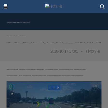
联系我们
高德地图联手达摩院推出车载AR导航 颠覆传统驾车体验
高德地图今日宣布与达摩院达成合作，共同推出车载AR导航。
----..---.-...-/--...-.-......./-...-....-..--../-............-.- ----..---.-...-/--...-.-.
2018-10-17 17:01
•
科技行者
高德地图今日宣布与达摩院达成合作，共同推出车载AR导航。该产品借助高德地图专业的交通大数据和车道级导航引擎，以及双方合作共建的图像识别AI技术能力，将真实的道路场景与虚拟的导航指引有机结合，给驾驶员带来更直观的实景导航体验。
该产品计划首批应用在智能后视镜上，做能力验证，后续重点将拓展至仪表盘、车机中控屏以及HUD平视系统等更多使用场景，针对不同的展示载体打磨最优的用户体验效果。据悉，该产品也是国内首个真正落地的可多场景使用的车载AR导航。