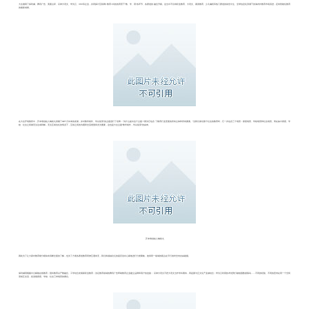
大会邀请了保利威、腾讯广告、美团点评、豆神大语文、华为云、360等企业，共同探讨互联网+教育+科技的背景下“教、学、用”各环节、各赛道的融合升级。这当中不仅有职业教育、大语文、素质教育、少儿编程等热门赛道的前世今生、全球信息化浪潮下的海内外教育市场演进，还有智能化教育
的最新成果。
在大会开场致辞中，芥末堆创始人梅初九回顾了GET几年来的发展，并对教学相长、学以促用”的主题进行了诠释：“为什么提出这个主题？因为它包含了教育行业里面的所有主体和所有要素。”当我们谈论整个社会的教育时，它一共包含三个场景：家庭场景、学校场景和社会场景。而在如今家庭、学
校、社会之间都无法达成和解，无法互相信任的情况下，互相之间的沟通和交流便显得尤为重要，这也是大会主题“教学相长，学以促用”的由来。
芥末堆创始人梅初九
因此为了让大家对教育细分模块有清晰全面的了解，也为了方便各赛道教育同僚互通有无，我们将领袖论坛的嘉宾别出心裁地进行分类聚集，使得同一领域的观点在平行的时空内自由碰撞。
保利威用视频中台赋能在线教育；慧科教育以产教融合、工学结合发展新职业教育；涉足教育领域的腾讯广告帮助教育企业建立品牌和用户的连接；豆神大语文不把大语文当作学科看待，而是要与泛文化产业做结合；华为云利用技术优势打破校园数据孤岛……不同的经验、不同的思考在同一个空间
里相互交流，促进着家庭、学校、社会三种场景的磨合。