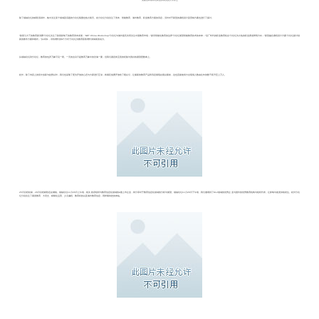
美团点评教育培训业务部负责人李亦兰
除了领袖论坛的精彩演讲外，集中关注某个领域及话题的分论坛氛围也热火朝天。各分论坛分别关注了资本、智能教育、海外教育、职业教育方面的讯息，另外对于新型的课程设计及营销方案也进行了探讨。
“政策引力下的教育新消费”分论坛关注了政策影响下的教育资本发展；“GET China Workshop”分论坛与海外嘉宾共同关注中国教育市场；“探寻智能化教育的边界”分论坛展望智能教育技术的未来；“后厂时代的职业教育机会”分论坛为火热的职业赛道辨明方向；“新型融合课程设计方案”分论坛探讨创
新的教学方案和模式；“从0到1，寻找增长的N个方式”分论坛为教育获客增长添加新的动力。
从领袖论坛到分论坛，教育的包罗万象可见一斑。一天的会议只是教育万象中的沧海一粟，但我们愿意将宝贵的经验与美好的愿望悉数奉上。
此外，除了内容上的切中实际与趋势以外，我们也采取了更为开放的心态与大家进行互动，将展区免费开放给了观众们，让最新的教育产品和讯息展现在观众眼前，这也直接使得大会现场人数由往年的数千跃升至上万人。
25日议程结束，26日议程精彩还在继续。领袖论坛11月26日上午场，相关政府组织与教育信息化领域的A股上市企业，将分享对于教育信息化领域的分析与展望。领袖论坛11月26日下午场，我们邀请到了K12领域的优秀企业与国外的优秀教育机构与组织代表，让影响与改变持续发生。此外分论
坛分别关注了素质教育、大语文、精细化运营、少儿编程、教育科技以及海外教育信息，同样期待您的来临。