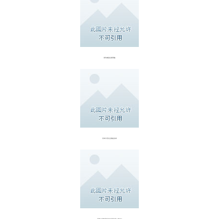
保利威副总裁周鑫
豆神大语文总裁赵伯奇