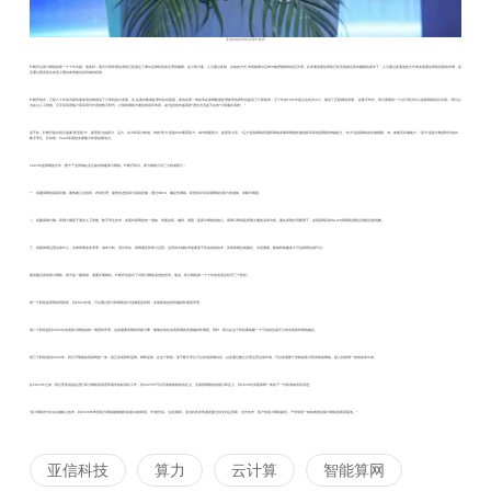
亚信科技首席科学家叶晓舟
叶晓舟以算力网络的第一个十年为题。他谈到，现代计算和通信系统已经逼近了摩尔定律和香农定理的极限。在计算方面，人们通过多核、众核的方式来突破摩尔定律与物理规律的相互作用；在单通道通信系统已经无线接近香农极限的条件下，人们通过多通道的方式来实现通信系统容量的倍增，甚
至通过更高层次的语义通信来突破信息传输的桎梏。
叶晓舟指出，已经八十年的冯诺依曼体系结构推动了计算机的大发展，但在面向数据处理时存在瓶颈，新的存算一体技术在保障数据处理效率的同时也提高了计算效率；五十年的TCP/IP是以主机为中心，推动了互联网的浪潮，在数字时代，我们更期待一个以计算为中心的新网络协议出现。“我们认
为在以人工智能、元宇宙等密集计算应用为代表的数字时代，计算机网络与通信将回归本质，由“信息的传递系统”进化为无处不在的“计算服务系统”。”
基于此，叶晓舟提出我们需要“新型算力”，新型算力由算力、运力、存力和原力构成。传统“算力”是指CPU通用算力、GPU智能算力、超算算力等，“运力”是指网络资源和网络质量和网络性能指标等所刻画网络传输能力，“存力”是指网络的存储规模、IO、效能等存储能力，“原力”是指大数据时代的AI、
数字孪生、区块链、PaaS等基础支撑能力和原始驱动力。
2022年是算网的元年，整个产业界都在关注如何构建算力网络。叶晓舟表示，算力网络分为三大组成部分：
一、搭建算网的基础设施，要构建云边协同、布局合理、架构先进的算力基础设施，通过SRv6、确定性网络、新型协议等实现网络对算力的感知、承载与调度。
二、搭建算网大脑，算网大脑基于通信人工智能、数字孪生技术，实现对算网的统一感知、智能决策、编排、调度，是算力网络的核心。算网引擎则是算网大脑的决策中枢，要在算网全局图谱下，实现算网目标SLA与算网资源组合的联合最优解。
三、搭建算网运营交易中心，支撑算网业务管理、成本分析、竞价排名、算网通证和算力运营。这里的关键技术是要基于区块链的技术，实现算网交易撮合、全程溯源，吸纳和构建多方可信算网交易平台。
要搭建完善的算力网络，绝不是一蹴而就，需要长期耕耘。叶晓舟也提出了对算力网络演进的思考。他说，算力网络第一个十年的演进会经历三个阶段：
第一个阶段是算网协同阶段，到2022年底，可以通过算力和网络的分别调度及协同，实现两者的协同编排和调度管理。
第二个阶段是到2025年实现算力网络的统一调度和管理，这就需要算网的智能引擎，能够自动化实现算网的资源编排和调度。同时，我们在这个阶段要构建一个可信的交易平台来实现算和网的融合。
第三个阶段是到2030年，我们可预期实现算网的一体，真正实现算即是网、网即是算。在这个阶段，基于数字孪生可以实现算网自治，以及通过建立合理运营交易市场，可以实现整个异构的算力和异构的网络，接入到算网一体的体系中来。
在2022年之前，我们更多的是在进行算力网络的场景和需求的标准化工作，到2025年可以完成架构模块的定义、完成算网模块的接口和定义，到2030年实现算网一体的下一代标准体系的演进。
“算力网络作为6G关键核心技术，到2030年希望算力网络能够顺利实现6G的商用。”叶晓舟说，“在此期间，亚信科技非常愿意配合和支持运营商、合作伙伴、客户的算力网络建设，产学研用一体加速推动算力网络的商用落地。”
亚信科技
算力
云计算
智能算网