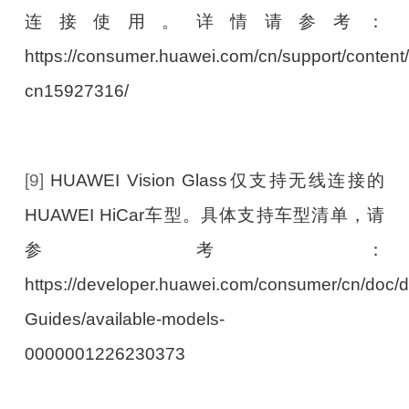
连接使用。详情请参考：
https://consumer.huawei.com/cn/support/content
cn15927316/
[9]
HUAWEI Vision Glass仅支持无线连接的
HUAWEI HiCar车型。具体支持车型清单，请
参考：
https://developer.huawei.com/consumer/cn/doc/
Guides/available-models-
0000001226230373