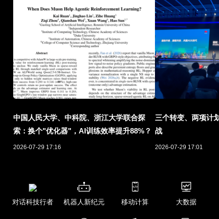
中国人民大学、中科院、浙江大学联合探
三个转变、两项计划
索：换个"优化器"，AI训练效率提升88%？
战
2026-07-29 17:16
2026-07-29 17:01
对话科技行者
机器人新纪元
移动计算
大数据