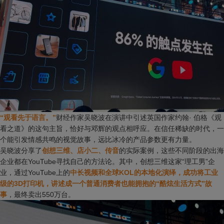
“观看先于语言。”
财经作家吴晓波在演讲中引述英国作家约翰· 伯格《观
看之道》的这句主旨，恰好与邓辉的观点相呼应。在信任稀缺的时代，一
个能引发情感共鸣的视觉故事，远比冰冷的产品参数更有力量。
吴晓波分享了
创想三维、店小二、传音
的实际案例，这些不同阶段的出海
企业都在YouTube寻找自己的方法论。其中，创想三维这家“理工男”企
业，通过YouTube上的
中长视频和全球KOL的本地化演绎，成功将工业
级的3D打印机，讲述成一个普通消费者也能拥抱的“酷炫生活方式”故
事
，最终卖出550万台。