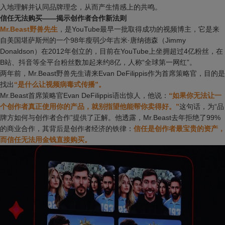
入地理解并认同品牌理念，从而产生情感上的共鸣。
信任无法购买——揭示创作者合作新法则
Mr.Beast野兽先生
，是YouTube最早一批取得成功的视频博主，它是来
自美国堪萨斯州的一个98年瘦弱少年吉米·唐纳德森（Jimmy
Donaldson）在2012年创立的，目前在YouTube上坐拥超过4亿粉丝，在
B站、抖音等全平台粉丝数加起来约8亿，人称“全球第一网红”。
两年前，Mr.Beast野兽先生请来Evan DeFilippis作为首席策略官，目的是
找出
“是什么让视频病毒式传播”。
Mr.Beast首席策略官Evan DeFilippis语出惊人，他说：
“如果你无法让一
个创作者真正使用你的产品，就别指望他能帮你卖得好。”
这句话，为“品
牌方如何与创作者合作”提供了正解。他透露，Mr.Beast去年拒绝了99%
的商业合作，其背后是创作者经济的铁律：
信任是创作者最宝贵的资产，
而信任无法用金钱直接购买。