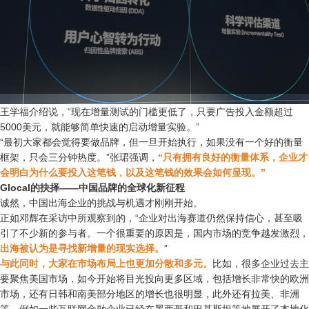
王学福介绍说，“现在增量测试的门槛更低了，只要广告投入金额超过
5000美元，就能够简单快速的启动增量实验。”
“最初大家都会觉得要做品牌，但一旦开始执行，如果没有一个好的衡量
框架，只会三分钟热度。”张珺强调，
“只有拥有良好的衡量体系，企业才
会明白为什么要投入这笔钱，以及这笔钱的效果会如何显现。”
Glocal的抉择——中国品牌的全球化新征程
诚然，中国出海企业的挑战与机遇才刚刚开始。
正如邓辉在采访中所观察到的，“企业对出海赛道仍然保持信心，甚至吸
引了不少新的参与者。一个很重要的原因是，国内市场的竞争越发激烈，
出海被认为是寻找新增量的现实选择。
”
与此同时，大家在市场布局上也更加分散和多元。
比如，很多企业过去主
要聚焦美国市场，如今开始将目光投向更多区域，包括增长非常快的欧洲
市场，还有日韩和南美部分地区的增长也很明显，此外还有拉美、非洲