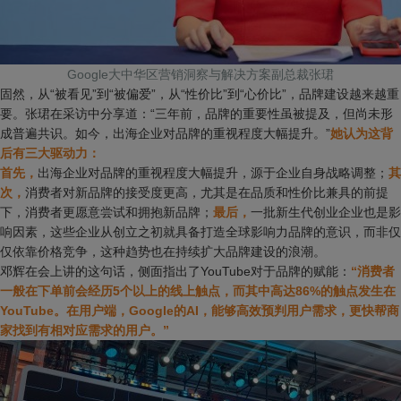
Google大中华区营销洞察与解决方案副总裁张珺
固然，从“被看见”到“被偏爱”，从“性价比”到“心价比”，品牌建设越来越重
要。张珺在采访中分享道：“三年前，品牌的重要性虽被提及，但尚未形
成普遍共识。如今，出海企业对品牌的重视程度大幅提升。”
她认为这背
后有三大驱动力：
首先，
出海企业对品牌的重视程度大幅提升，源于企业自身战略调整；
其
次，
消费者对新品牌的接受度更高，尤其是在品质和性价比兼具的前提
下，消费者更愿意尝试和拥抱新品牌；
最后，
一批新生代创业企业也是影
响因素，这些企业从创立之初就具备打造全球影响力品牌的意识，而非仅
仅依靠价格竞争，这种趋势也在持续扩大品牌建设的浪潮。
邓辉在会上讲的这句话，侧面指出了YouTube对于品牌的赋能：
“消费者
一般在下单前会经历5个以上的线上触点，而其中高达86%的触点发生在
YouTube。在用户端，Google的AI，能够高效预判用户需求，更快帮商
家找到有相对应需求的用户。”