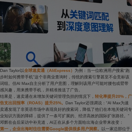
Dan Taylor以
全球速卖通（AliExpress）
为例：当一位欧洲用户搜索“跑
步时如何携带手机”这个非商业查询时，传统的搜索引擎甚至不会竞标该
词组。但AI Max自主分析了用户意图，理解到该用户可能对腰包或臂带
感兴趣，用来携带手机，并精准推送了广告。
结果是，速卖通在未增加关键词管理负担的情况下，
转化率提升20%，广
告支出回报率（ROAS）提升25%。
Dan Taylor还强调说：“AI Max为速
卖通发现了非英语市场中表现良好的搜索词，降低了他们在本地关键词专
业知识方面的障碍，提供了一条可扩展的、经济高效的国际扩张路径。”
邓辉在会后采访中补充道，AI正在从多个方面给出海企业带来改变：
第一，企业出海时往往需要Google提供很多用户洞察。
以一家总部位于