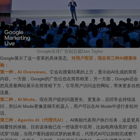
Google全球广告副总裁Dan Taylor
Google展示了这一变革的具体形态。
对用户而言，现在有三种AI搜索体
验：
第一种，AI Overviews。
它会在搜索结果的上方，显示由AI生成的简答
内容。一方面，Google的广告位也在简答框里；另一方面，Google还会
把高质量网站展示在简答框下方，引导用户访问这些网站，带来更多自然
流量。
第二种，AI Mode。
现在用户提的问题更长、更复杂，且经常会持续追
问，所以AI Mode更像是聊天机器人，用户可以在AI Mode中进行多轮对
话。
第三种，Agentic AI（代理式AI）。
AI将能代表用户执行任务，这是更具
颠覆性的体验。目前该体验已在一些场景中应用，比如电商场景的“虚拟
试穿”功能，当用户看到虚拟试穿的效果后，代理式AI可以协助完成整个