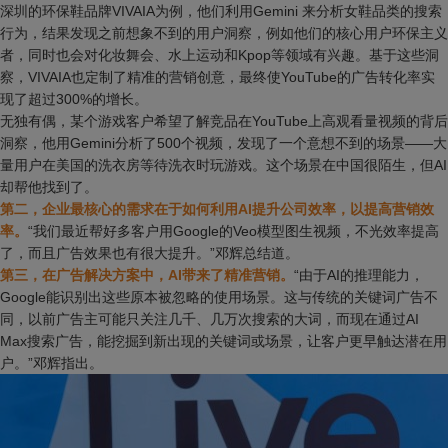
深圳的环保鞋品牌VIVAIA为例，他们利用Gemini 来分析女鞋品类的搜索
行为，结果发现之前想象不到的用户洞察，例如他们的核心用户环保主义
者，同时也会对化妆舞会、水上运动和Kpop等领域有兴趣。基于这些洞
察，VIVAIA也定制了精准的营销创意，最终使YouTube的广告转化率实
现了超过300%的增长。
无独有偶，某个游戏客户希望了解竞品在YouTube上高观看量视频的背后
洞察，他用Gemini分析了500个视频，发现了一个意想不到的场景——大
量用户在美国的洗衣房等待洗衣时玩游戏。这个场景在中国很陌生，但AI
却帮他找到了。
第二，企业最核心的需求在于如何利用AI提升公司效率，以提高营销效
率。
“我们最近帮好多客户用Google的Veo模型图生视频，不光效率提高
了，而且广告效果也有很大提升。”邓辉总结道。
第三，在广告解决方案中，AI带来了精准营销。
“由于AI的推理能力，
Google能识别出这些原本被忽略的使用场景。这与传统的关键词广告不
同，以前广告主可能只关注几千、几万次搜索的大词，而现在通过AI
Max搜索广告，能挖掘到新出现的关键词或场景，让客户更早触达潜在用
户。”邓辉指出。