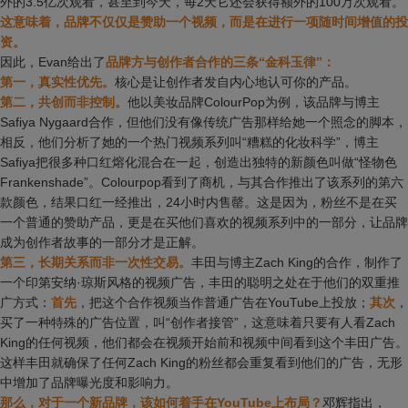
外的3.5亿次观看，甚至到今天，每2天它还会获得额外的100万次观看。
这意味着，品牌不仅仅是赞助一个视频，而是在进行一项随时间增值的投
资。
因此，Evan给出了
品牌方与创作者合作的三条“金科玉律”：
第一，真实性优先。
核心是让创作者发自内心地认可你的产品。
第二，共创而非控制。
他以美妆品牌ColourPop为例，该品牌与博主
Safiya Nygaard合作，但他们没有像传统广告那样给她一个照念的脚本，
相反，他们分析了她的一个热门视频系列叫“糟糕的化妆科学”，博主
Safiya把很多种口红熔化混合在一起，创造出独特的新颜色叫做“怪物色
Frankenshade”。Colourpop看到了商机，与其合作推出了该系列的第六
款颜色，结果口红一经推出，24小时内售罄。这是因为，粉丝不是在买
一个普通的赞助产品，更是在买他们喜欢的视频系列中的一部分，让品牌
成为创作者故事的一部分才是正解。
第三，长期关系而非一次性交易。
丰田与博主Zach King的合作，制作了
一个印第安纳·琼斯风格的视频广告，丰田的聪明之处在于他们的双重推
广方式：
首先
，把这个合作视频当作普通广告在YouTube上投放；
其次
，
买了一种特殊的广告位置，叫“创作者接管”，这意味着只要有人看Zach
King的任何视频，他们都会在视频开始前和视频中间看到这个丰田广告。
这样丰田就确保了任何Zach King的粉丝都会重复看到他们的广告，无形
中增加了品牌曝光度和影响力。
那么，对于一个新品牌，该如何着手在YouTube上布局？
邓辉指出，