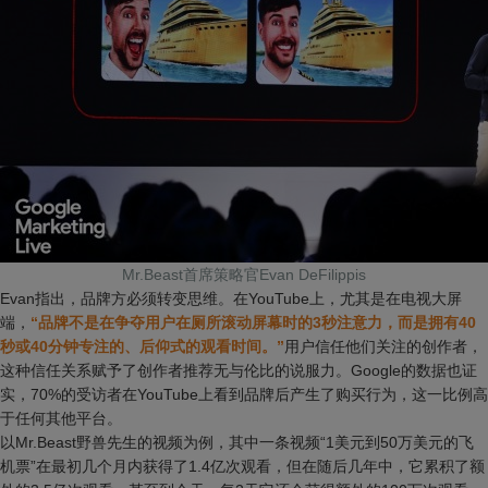
Mr.Beast首席策略官Evan DeFilippis
Evan指出，品牌方必须转变思维。在YouTube上，尤其是在电视大屏
端，
“品牌不是在争夺用户在厕所滚动屏幕时的3秒注意力，而是拥有40
秒或40分钟专注的、后仰式的观看时间。”
用户信任他们关注的创作者，
这种信任关系赋予了创作者推荐无与伦比的说服力。Google的数据也证
实，70%的受访者在YouTube上看到品牌后产生了购买行为，这一比例高
于任何其他平台。
以Mr.Beast野兽先生的视频为例，其中一条视频“1美元到50万美元的飞
机票”在最初几个月内获得了1.4亿次观看，但在随后几年中，它累积了额