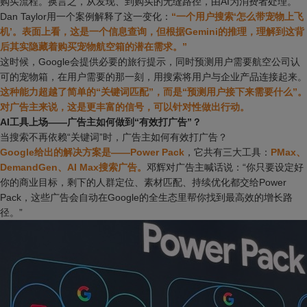
购买流程。换言之，从发现、到购买的无缝路径，由AI为消费者处理。
Dan Taylor用一个案例解释了这一变化：
“一个用户搜索‘怎么带宠物上飞
机’。表面上看，这是一个信息查询，但根据Gemini的推理，理解到这背
后其实隐藏着购买宠物航空箱的潜在需求。”
这时候，Google会提供必要的旅行提示，同时预测用户需要航空公司认
可的宠物箱，在用户需要的那一刻，用搜索将用户与企业产品连接起来。
这种能力超越了简单的“关键词匹配”，而是“预测用户接下来需要什么”。
对广告主来说，这是更丰富的信号，可以针对性做出行动。
AI工具上场——广告主如何做到“有效打广告”？
当搜索不再依赖“关键词”时，广告主如何有效打广告？
Google给出的解决方案是——Power Pack
，它共有三大工具：
PMax、
DemandGen、AI Max搜索广告。
邓辉对广告主喊话说：“你只要设定好
你的商业目标，剩下的人群定位、素材匹配、持续优化都交给Power
Pack，这些广告会自动在Google的全生态里帮你找到最高效的增长路
径。”