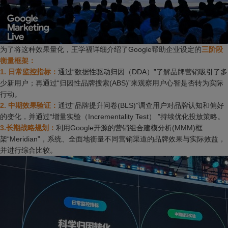
为了将这种效果量化，王学福详细介绍了Google帮助企业设定的
三阶段
衡量框架：
1. 日常监控指标：
通过“数据性驱动归因（DDA）”了解品牌营销吸引了多
少新用户；再通过“归因性品牌搜索(ABS)”来观察用户心智是否转为实际
行动。
2. 中期效果验证：
通过“品牌提升问卷(BLS)”调查用户对品牌认知和偏好
的变化，并通过“增量实验（Incrementality Test） ”持续优化投放策略。
3.长期战略规划：
利用Google开源的营销组合建模分析(MMM)框
架“Meridian”，系统、全面地衡量不同营销渠道的品牌效果与实际效益，
并进行综合比较。