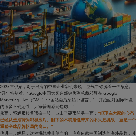
2025年伊始，对于出海的中国企业家们来说，空气中弥漫着一丝寒意。
“开年特别难。”Google中国大客户部销售副总裁邓辉在 Google
Marketing Live（GML）中国站会后采访中坦言，“一开始面对国际环境
的很多不确定性，大家普遍感到焦虑。”
然而，邓辉紧接着话锋一转，点出了硬币的另一面：
“但现在大家的心态
已经从焦虑转为积极应对。眼下的不确定性带来的不只是挑战，更是一个
重塑全球品牌格局的窗口。”
他进一步解释，这种挑战并非单向的，许多依赖中国制造的海外品牌，其