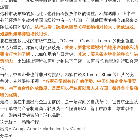
等，例如一些互联网金融企业已经在墨西哥和巴基斯坦等地展开了本地化
运营。
这种市场布局的多元化，也伴随着投放策略的调整。邓辉透露：“上半年
外部环境的变动对美国市场投放有一定影响，但其他国家的机会加起来会
降低美国的影响。
从行业看，跨境电商受关税影响相对较大，但像游戏、
短剧出海等赛道增长很快。
”
要在这些多元化的市场中立足，“Glocal”（Global + Local）的概念就显
得尤为重要。邓辉对此的解读是：
首先，要非常重视对当地用户洞察和消
费者行为的了解
，比如印尼的节日营销。
其次，要具备本地化的整合与决
策能力
，比如线上营销如何引导到线下门店，如何与当地渠道进行联合营
销。
当然，中国企业也并非只有挑战。邓辉在谈及Temu、Shein等巨头的竞
争时，依然保持乐观：
“各家公司都有各自的优势。中国出海企业在供应
链、与平台合作的成熟度、反应和执行速度以及人才方面，都具备非常独
特的优势。”
最终，摆在中国出海企业面前的，是一场深刻的自我革命。它要求企业从
一个单纯的产品制造商，转变为一个懂得用AI、善于讲故事、尊重创作
者、崇尚科学决策的全球化品牌。
这无疑是一场新征程。
出海
AI
Google
Google Marketing Live
Gemini
分享至