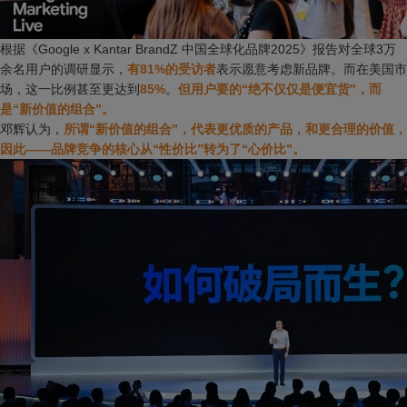
根据《Google x Kantar BrandZ 中国全球化品牌2025》报告对全球3万
余名用户的调研显示，
有81%的受访者
表示愿意考虑新品牌。而在美国市
场，这一比例甚至更达到
85%
。
但用户要的“绝不仅仅是便宜货”，而
是“新价值的组合”。
邓辉认为，
所谓“新价值的组合”，代表更优质的产品，和更合理的价值，
因此——品牌竞争的核心从“性价比”转为了“心价比”。