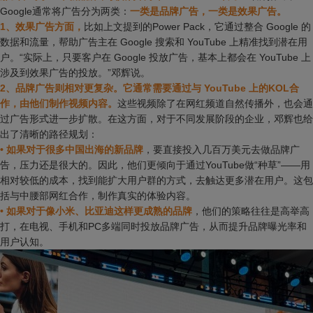
Google通常将广告分为两类：
一类是品牌广告，一类是效果广告。
1、效果广告方面，
比如上文提到的Power Pack，它通过整合 Google 的
数据和流量，帮助广告主在 Google 搜索和 YouTube 上精准找到潜在用
户。“实际上，只要客户在 Google 投放广告，基本上都会在 YouTube 上
涉及到效果广告的投放。”邓辉说。
2、品牌广告则相对更复杂。它通常需要通过与 YouTube 上的KOL合
作，由他们制作视频内容。
这些视频除了在网红频道自然传播外，也会通
过广告形式进一步扩散。在这方面，对于不同发展阶段的企业，邓辉也给
出了清晰的路径规划：
• 如果对于很多中国出海的新品牌
，要直接投入几百万美元去做品牌广
告，压力还是很大的。因此，他们更倾向于通过YouTube做“种草”——用
相对较低的成本，找到能扩大用户群的方式，去触达更多潜在用户。这包
括与中腰部网红合作，制作真实的体验内容。
• 如果对于像小米、比亚迪这样更成熟的品牌
，他们的策略往往是高举高
打，在电视、手机和PC多端同时投放品牌广告，从而提升品牌曝光率和
用户认知。