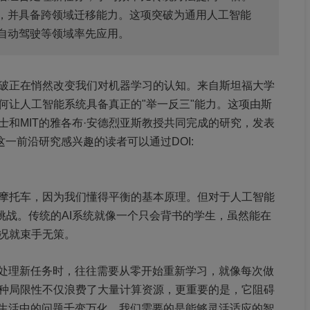
%，并具备跨领域迁移能力。这项突破为通用人工智能
自动驾驶等领域率先应用。
破正在悄然改变我们对机器学习的认知。来自斯坦福大学
何让人工智能系统具备真正的"举一反三"能力。这项由斯
和MIT的雅各布·安德烈亚斯教授共同完成的研究，发表
这一前沿研究感兴趣的读者可以通过DOI:
摩托车，因为我们懂得平衡的基本原理。但对于人工智能
挑战。传统的AI系统就像一个只会背书的学生，虽然能在
况就束手无策。
在处理新任务时，往往需要从零开始重新学习，就像每次做
种局限性不仅浪费了大量计算资源，更重要的是，它阻碍
实生活中的问题千变万化，我们需要的是能够灵活适应的智