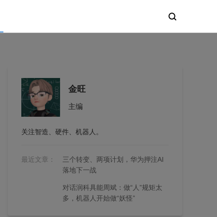
金旺
主编
关注智造、硬件、机器人。
最近文章：
三个转变、两项计划，华为押注AI
落地下一战
对话润科具能周斌：做“人”规矩太
多，机器人开始做“妖怪”