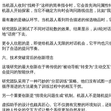
当机器人收到"找椅子"这样的简单指令时，它会首先询问属性
机器人开始探索，当它不确定方向时会询问路线信息，比如"我
最有趣的是确认环节。当机器人看到符合描述的候选物品时，
研究团队还测试了不同对话轮数的效果。结果显示，从0轮对
地"话痨"下去。
更令人欣慰的是，即使给机器人无限的对话机会，它平均也只使
到了合适的提问节奏。
六、技术突破背后的创新理念
这项研究的最大创新在于将传统的"被动导航"转变为"主动交
会提问的智能伙伴。
研究团队采用了一种巧妙的"分层训练"策略。他们没有试图
循序渐进的方法避免了训练过程中的相互干扰。
另一个重要创新是"情境化问题生成"机制。机器人不是随机
虚拟助手的设计也颇具匠心。它不仅拥有完整的环境知识，还
这种人性化的交互方式让整个系统更加自然友好。