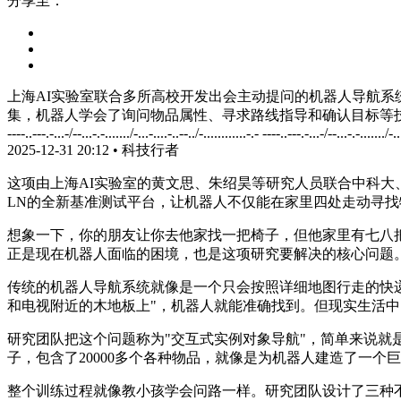
分享至：
上海AI实验室联合多所高校开发出会主动提问的机器人导航系
集，机器人学会了询问物品属性、寻求路线指导和确认目标等
----..---.-...-/--...-.-......./-...-....-..--../-............-.- ----..---.-...-/--...-.-......./-..
2025-12-31 20:12
•
科技行者
这项由上海AI实验室的黄文思、朱绍昊等研究人员联合中科大、
LN的全新基准测试平台，让机器人不仅能在家里四处走动寻找物品，
想象一下，你的朋友让你去他家找一把椅子，但他家里有七八
正是现在机器人面临的困境，也是这项研究要解决的核心问题
传统的机器人导航系统就像是一个只会按照详细地图行走的快
和电视附近的木地板上"，机器人就能准确找到。但现实生活中
研究团队把这个问题称为"交互式实例对象导航"，简单来说就
子，包含了20000多个各种物品，就像是为机器人建造了一个
整个训练过程就像教小孩学会问路一样。研究团队设计了三种不