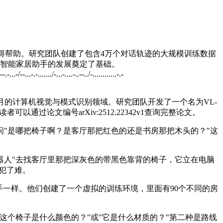
获得帮助。研究团队创建了包含4万个对话轨迹的大规模训练数据
来智能家居助手的发展奠定了基础。
--.-...-/--...-.-......./-...-....-..--../-............-.-
月的计算机视觉与模式识别领域。研究团队开发了一个名为VL-
论文编号arXiv:2512.22342v1查询完整论文。
"是哪把椅子啊？是客厅那把红色的还是书房那把木头的？"这
器人"去找客厅里那把深灰色的带黑色靠背的椅子，它立在电脑
犯了难。
手一样。他们创建了一个虚拟的训练环境，里面有90个不同的房
个椅子是什么颜色的？"或"它是什么材质的？"第二种是路线