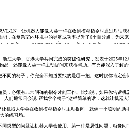
统VL-LN，让机器人能像人类一样在收到模糊指令时通过对话
技能，在复杂室内环境中的导航成功率提升了6个百分点，为未
.-....-..--../-............-.- ----..---.-...-/--...-.-......./-...-....-..--../-............-.- ----..-
浙江大学、香港大学共同完成的突破性研究，发表于2025年12
还能像人类一样主动提问来获得帮助。有兴趣深入了解的读者可以通过
把不同的椅子，你完全不知道要找的是哪一把。这时候你肯定会问
。
递员，必须有非常明确的指令才能工作。比如说，如果你告诉机
，人们通常只会说"帮我拿个椅子"这样简单的话，这就让机器人
是让机器人学会在收到模糊指令时主动提问，就像一个聪明的助
巨大的练习场。
同类型的问题让机器人学会使用。第一种是属性问题，就像问"这