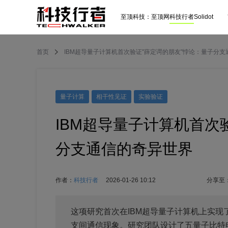
至顶科技：
至顶网
科技行者
Solidot
首页
IBM超导量子计算机首次验证"薛定谔的朋友"悖论：量子分
量子计算
相干性见证
实验验证
IBM超导量子计算机首次
分支通信的奇异世界
作者：
科技行者
2026-01-26 10:12
分享至
这项研究首次在IBM超导量子计算机上实现
支间通信现象。研究团队设计了五量子比特电路