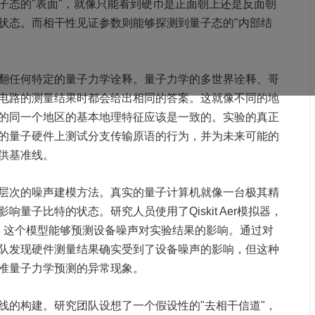
子态的"表面"，就像只能看到硬币是正面朝上还是反面朝
状态。而相干性见证参数则能够探测到量子态的"内部结
翻任何特定的量子力学诠释。量子力学的多世界诠释、哥
电路的测量结果时都会给出相同的答案。这就像不同的地
的同一个地区的基本地理特征应该是一致的。实验的真正
的量子硬件上测试分支传输原语的行为，并为未来可能的
供基准线。
层次的噪声建模方法。真实的量子计算机就像一台极其精
量子比特的状态。研究人员使用了Qiskit Aer模拟器，
模型，这个模型能够预测设备噪声对实验结果的影响。通过对
队发现硬件测量结果确实受到了设备噪声的影响，但这种
准量子力学预测的异常现象。
线的构建。研究团队设想了一个假设性的"去相干信道"，