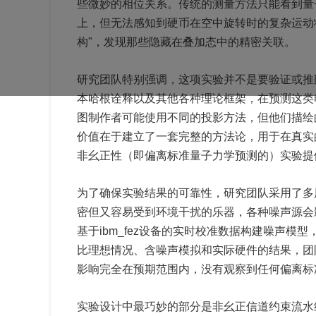
些微妙的相位关系。传统的测量方法只能看到量
上，但无法感知到硬币在空中旋转时的复杂运动
构"，发现那些隐藏在叠加态中的精密关联。
研究团队特别强调，这项实验并不是要验证或推
本哈根诠释以及其他各种理论框架，在预测这类
图制作者可能使用不同的投影方法，但他们描绘
价值在于建立了一套完整的方法论，用于在真实
非幺正性（即偏离标准量子力学预测的）实验提
为了确保实验结果的可靠性，研究团队采用了多
密但又容易受到环境干扰的乐器，各种噪声源会影响
基于ibm_fez设备的实时校准数据构建噪声
比理想情况、含噪声模拟和实际硬件的结果，团
影响完全在预期范围内，没有观察到任何偏离标
实验设计中最巧妙的部分是非幺正信道约束流水