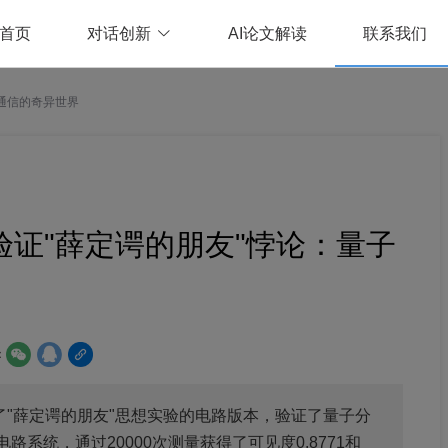
首页
对话创新
AI论文解读
联系我们
支通信的奇异世界
验证"薛定谔的朋友"悖论：量子
：
了"薛定谔的朋友"思想实验的电路版本，验证了量子分
系统，通过20000次测量获得了可见度0.8771和