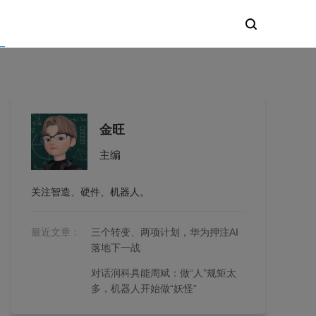
金旺
主编
关注智造、硬件、机器人。
最近文章：
三个转变、两项计划，华为押注AI
落地下一战
对话润科具能周斌：做“人”规矩太
多，机器人开始做“妖怪”