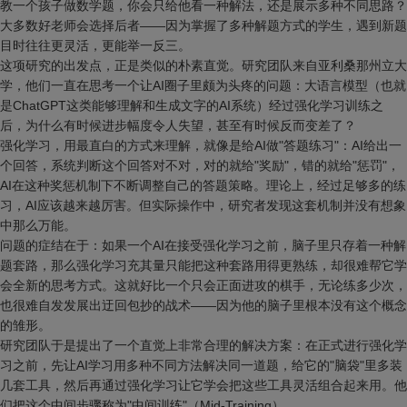
教一个孩子做数学题，你会只给他看一种解法，还是展示多种不同思路？
大多数好老师会选择后者——因为掌握了多种解题方式的学生，遇到新题
目时往往更灵活，更能举一反三。
这项研究的出发点，正是类似的朴素直觉。研究团队来自亚利桑那州立大
学，他们一直在思考一个让AI圈子里颇为头疼的问题：大语言模型（也就
是ChatGPT这类能够理解和生成文字的AI系统）经过强化学习训练之
后，为什么有时候进步幅度令人失望，甚至有时候反而变差了？
强化学习，用最直白的方式来理解，就像是给AI做"答题练习"：AI给出一
个回答，系统判断这个回答对不对，对的就给"奖励"，错的就给"惩罚"，
AI在这种奖惩机制下不断调整自己的答题策略。理论上，经过足够多的练
习，AI应该越来越厉害。但实际操作中，研究者发现这套机制并没有想象
中那么万能。
问题的症结在于：如果一个AI在接受强化学习之前，脑子里只存着一种解
题套路，那么强化学习充其量只能把这种套路用得更熟练，却很难帮它学
会全新的思考方式。这就好比一个只会正面进攻的棋手，无论练多少次，
也很难自发发展出迂回包抄的战术——因为他的脑子里根本没有这个概念
的雏形。
研究团队于是提出了一个直觉上非常合理的解决方案：在正式进行强化学
习之前，先让AI学习用多种不同方法解决同一道题，给它的"脑袋"里多装
几套工具，然后再通过强化学习让它学会把这些工具灵活组合起来用。他
们把这个中间步骤称为"中间训练"（Mid-Training）。