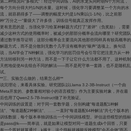
第二种情况叫"多模式"：经过中间训练，AI的水龙头同时朝N个方向流，
每个方向分得大约1/N的水量。这时候，强化学习要调整某一个方向的水
流，就容易得多了——调整的幅度大约是1/N乘以(1-1/N)，比之前那
种"万分之一"量级大了许多倍，训练信号能真正发挥作用。
更有意思的是，当强化学习给某种解题方式打了"差评"（负奖励），需要
减少这种方式的使用概率时，被减少的那部分概率会流向哪里？研究团队
通过数学推导证明，这部分概率会主要流向其他那些同样具有较高概率的
解题方式，而不是分散到无数个几乎没有概率的"噪声"选项上。换句话
说，当AI学会了N种解法，强化学习的惩罚信号会引导它把注意力从一种
方法转移到另一种方法，而不是一下子让它什么方法都不用了。这种机制
天然地促使AI去组合不同的解法——而不是死守单一套路，也不是随机乱
试。
**三、实验怎么做的，结果怎么样**
说完理论，来看具体实验。研究团队以Llama 3.2-3B-Instruct（一个由
Meta开发的、参数量相对较小的语言模型）作为主要实验对象，并在最
后也用了Qwen2.5-7B-Instruct做了补充验证。
中间训练的设置是：对于同一套数学题，分别构建"每道题配1种解
法"、"每道题配2种解法"、……一直到"每道题配64种解法"共七个版本的
训练数据，每个版本单独训练出一个中间训练模型。评估这些模型的指标
是pass@k——简单说，就是如果让模型对同一道题生成k个回答，只要
有一个答对就算通过，k越大，这个指标就越能反映模型"会不会做"而不