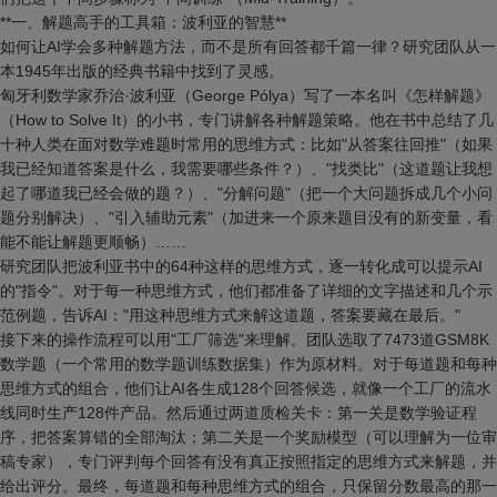
**一、解题高手的工具箱：波利亚的智慧**
如何让AI学会多种解题方法，而不是所有回答都千篇一律？研究团队从一
本1945年出版的经典书籍中找到了灵感。
匈牙利数学家乔治·波利亚（George Pólya）写了一本名叫《怎样解题》
（How to Solve It）的小书，专门讲解各种解题策略。他在书中总结了几
十种人类在面对数学难题时常用的思维方式：比如"从答案往回推"（如果
我已经知道答案是什么，我需要哪些条件？）、"找类比"（这道题让我想
起了哪道我已经会做的题？）、"分解问题"（把一个大问题拆成几个小问
题分别解决）、"引入辅助元素"（加进来一个原来题目没有的新变量，看
能不能让解题更顺畅）……
研究团队把波利亚书中的64种这样的思维方式，逐一转化成可以提示AI
的"指令"。对于每一种思维方式，他们都准备了详细的文字描述和几个示
范例题，告诉AI："用这种思维方式来解这道题，答案要藏在最后。"
接下来的操作流程可以用"工厂筛选"来理解。团队选取了7473道GSM8K
数学题（一个常用的数学题训练数据集）作为原材料。对于每道题和每种
思维方式的组合，他们让AI各生成128个回答候选，就像一个工厂的流水
线同时生产128件产品。然后通过两道质检关卡：第一关是数学验证程
序，把答案算错的全部淘汰；第二关是一个奖励模型（可以理解为一位审
稿专家），专门评判每个回答有没有真正按照指定的思维方式来解题，并
给出评分。最终，每道题和每种思维方式的组合，只保留分数最高的那一