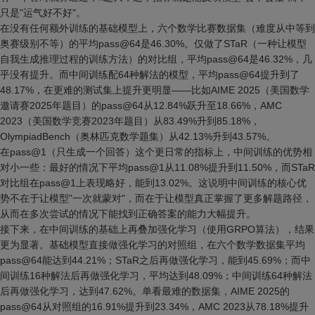
只是"运气好不好"。
在没有任何额外训练的基础模型上，六个数学比赛数据集（难度从中等到
奥赛级别不等）的平均pass@64是46.30%。仅做了STaR（一种让模型
自我生成推理过程的训练方法）的对比组，平均pass@64是46.32%，几
乎没有提升。而中间训练配64种解法的模型，平均pass@64提升到了
48.17%，在更难的测试集上提升更明显——比如AIME 2025（美国数学
邀请赛2025年题目）的pass@64从12.84%跃升至18.66%，AMC
2023（美国数学竞赛2023年题目）从83.49%升到85.18%，
OlympiadBench（奥林匹克数学题集）从42.13%升到43.57%。
在pass@1（只生成一个回答）这个更日常的指标上，中间训练的优势相
对小一些：最好的情况下平均pass@1从11.08%提升到11.50%，而STaR
对比组在pass@1上表现略好，能到13.02%。这说明中间训练的核心优
势不在于让模型"一次就蒙对"，而在于让模型真正掌握了更多解题路径，
从而在多次尝试的情况下能找到正确答案的能力大幅提升。
接下来，在中间训练的基础上再叠加强化学习（使用GRPO算法），结果
更为显著。基础模型直接做强化学习的对照组，在六个数学数据集平均
pass@64能达到44.21%；STaR之后再做强化学习，能到45.69%；而中
间训练16种解法后再做强化学习，平均达到48.09%；中间训练64种解法
后再做强化学习，达到47.62%。单看最难的数据集，AIME 2025的
pass@64从对照组的16.91%提升到23.34%，AMC 2023从78.18%提升