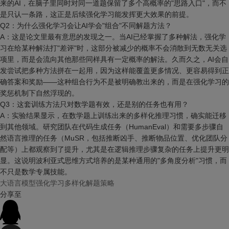
来的AI，在脑子里同时对同一道题保留了多个高概率的"思路入口"，而不
是只认一条路，这正是后续强化学习能发挥更大效果的前提。
Q2：为什么强化学习会让AI学会"组合"不同解题方法？
A：这是论文里最有意思的发现之一。当AI已经掌握了多种解法，强化学
习在给某种解法打"差评"时，这部分被减少的概率不会消散到无数无关选
项里，而是会流向其他那些同样具有一定概率的解法。久而久之，AI会自
发尝试把多种方法拼在一起用，因为这样能覆盖更多情况、更容易得到正
确答案和奖励——这种组合行为不是被明确教出来的，而是在强化学习的
奖惩机制下自然浮现的。
Q3：这套训练方法只对数学题有效，还是别的任务也有用？
A：实验结果显示，在数学题上训练出来的多样化推理习惯，确实能迁移
到其他领域。研究团队在代码生成任务（HumanEval）和需要多步骤自
然语言推理的任务（MuSR，包括推断凶手、推断物品位置、优化团队分
配等）上都观察到了提升，尤其是在逻辑推理步骤复杂的任务上提升更明
显。这说明波利亚式思维方式培养的是某种通用的"多角度分析"习惯，而
不只是数学专属技能。
大语言模型
强化学习
多样化解题策略
分享至