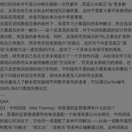
他们的目标并不是让AI每次都能一次性蒙对，而是让AI真正"会"更多解
法，从而在给它多次机会时能找到正确答案。这对于需要大量可靠推理的
实际应用场景，价值可能比单次命中率更重要。
在固定训练数据总量的条件下，深度学习少量题目的多种解法，胜过浅尝
大量题目的单一解法——这个反直觉的发现，对于AI训练数据的设计和资
源分配，有直接的参考价值。同时，这项研究所揭示的"RL主要在扩展和
组合已有能力，而非凭空创造新能力"的观点，也对关于AI是否真正"涌
现"出新能力这一更宏观的讨论，提供了一个具体且有据可查的视角。
当然，研究者自己也在文章末尾提出了一个开放性问题：AI在强化学习后
展现出的那些从未被明确教过的"方法组合"，究竟是全新能力的涌现，还
是只是把预训练期间就已学到的、平时隐而不显的能力重新激活和重组？
这个问题目前还没有答案，留待未来更深入的研究去探索。
有兴趣深入了解全部实验细节和数学推导的读者，可以通过arXiv编号
2605.08472查阅完整论文。
---
Q&A
Q1：中间训练（Mid-Training）和普通的监督微调有什么区别？
A：普通的监督微调通常给每道题配一个标准答案让AI去模仿。中间训练
的核心区别在于，它给同一道题配了多种不同解法——比如一道数学题同
时配有"分解法"、"类比法"、"逆推法"等多种正确解题过程。这样训练出