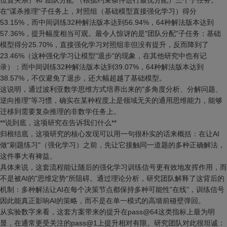
位置关系）和"团队分配"（根据约束条件进行最优分配）三个子任务。
在"谋杀推理"子任务上，对照组（基础模型直接强化学习）得分
53.15%，而中间训练32种解法版本达到56.94%，64种解法版本达到
57.36%，提升幅度相当可观。最令人惊讶的是"团队分配"子任务：基础
模型得分25.70%，直接强化学习对照组非但没有提升，反而降到了
23.46%（这种强化学习让模型"退步"的现象，在其他研究中也有记
录）；而中间训练32种解法版本达到39.07%，64种解法版本达到
38.57%，不仅避免了退步，还大幅超越了基础模型。
这说明，通过波利亚数学思维方式培养出来的"多角度分析、分解问题、
逆向推理"等习惯，确实在某种程度上是领域无关的通用思维能力，能够
迁移到需要复杂推理的非数学任务上。
**说到底，这项研究在告诉我们什么**
归根结底，这项研究的核心发现可以用一句很朴实的话来概括：在让AI
做"刷题练习"（强化学习）之前，先让它接触同一道题的多种正确解法，
这件事大有裨益。
具体来说，这套流程能让随后的强化学习训练信号更有效地发挥作用，而
不是被AI的"思维定势"所阻碍。通过理论分析，研究团队解释了这背后的
机制：多种解法让AI在每个决策节点都保持多种可能性"在线"，训练信号
因此能真正影响AI的策略，而不是在单一模式的高墙前碰壁弹回。
从实验数字来看，这套方案带来的提升在pass@64这类指标上最为明
显，在通常更受关注的pass@1上提升相对有限。研究团队对此很坦诚：