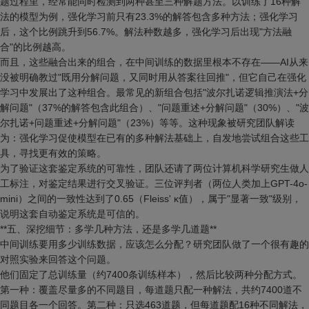
题过程里，经常能同时检测到两种甚至三种解题方法。以训练了16种解
法的模型为例，强化学习前只有23.3%的解答包含多种方法；强化学习
后，这个比例跳升到56.7%。解法种数越多，强化学习后出现"方法融
合"的比例越高。
而且，这些融合出来的组合，在中间训练的数据里根本不存在——AI从来
没被明确教过"既用分解问题，又同时用从答案往回推"，但它自己在强化
学习中发展出了这种组合。最常见的新组合包括"波尔扎诺逻辑推演法+分
解问题"（37%的解答包含此组合）、"问题重述+分解问题"（30%）、"波
尔扎诺+问题重述+分解问题"（23%）等等。这种现象被研究团队解读
为：强化学习促使模型在已有的多种解法基础上，自发地尝试组合这些工
具，寻找更有效的策略。
为了验证这套鉴定系统的可靠性，团队还请了两位计算机科学研究生做人
工标注，对鉴定结果进行交叉验证。三位评判者（两位人类加上GPT-4o-
mini）之间的一致性达到了0.65（Fleiss' κ值），属于"显著一致"级别，
说明这套自动鉴定系统是可信的。
**五、深挖细节：多学几种方法，还是多学几道题**
中间训练要用多少训练数据，应该怎么分配？研究团队做了一个很有趣的
对照实验来回答这个问题。
他们固定了总训练量（约7400条训练样本），然后比较两种分配方式。
第一种：覆盖尽量多的不同题目，每道题只配一种解法，共约7400道不
同题目各一个回答。第二种：只选463道题，但每道题配16种不同解法，