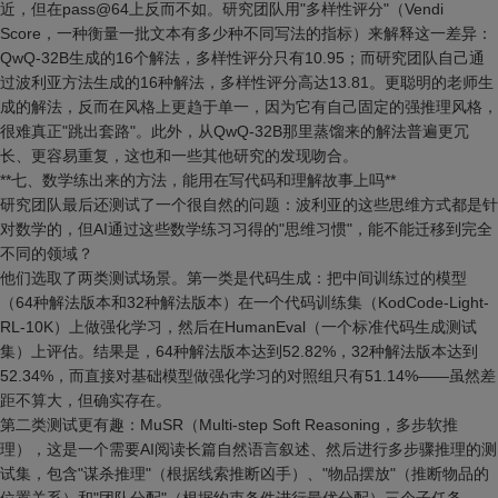
近，但在pass@64上反而不如。研究团队用"多样性评分"（Vendi
Score，一种衡量一批文本有多少种不同写法的指标）来解释这一差异：
QwQ-32B生成的16个解法，多样性评分只有10.95；而研究团队自己通
过波利亚方法生成的16种解法，多样性评分高达13.81。更聪明的老师生
成的解法，反而在风格上更趋于单一，因为它有自己固定的强推理风格，
很难真正"跳出套路"。此外，从QwQ-32B那里蒸馏来的解法普遍更冗
长、更容易重复，这也和一些其他研究的发现吻合。
**七、数学练出来的方法，能用在写代码和理解故事上吗**
研究团队最后还测试了一个很自然的问题：波利亚的这些思维方式都是针
对数学的，但AI通过这些数学练习习得的"思维习惯"，能不能迁移到完全
不同的领域？
他们选取了两类测试场景。第一类是代码生成：把中间训练过的模型
（64种解法版本和32种解法版本）在一个代码训练集（KodCode-Light-
RL-10K）上做强化学习，然后在HumanEval（一个标准代码生成测试
集）上评估。结果是，64种解法版本达到52.82%，32种解法版本达到
52.34%，而直接对基础模型做强化学习的对照组只有51.14%——虽然差
距不算大，但确实存在。
第二类测试更有趣：MuSR（Multi-step Soft Reasoning，多步软推
理），这是一个需要AI阅读长篇自然语言叙述、然后进行多步骤推理的测
试集，包含"谋杀推理"（根据线索推断凶手）、"物品摆放"（推断物品的