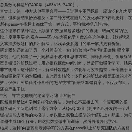
总条数同样是约7400条（463×16≈7400）。
直觉上，第一种方式似乎更合理——见过更多不同题目，应该泛化能力更
强。但实验结果恰恰相反：第二种方式在随后的强化学习中表现更好，在
所有pass@k指标上都优于第一种方式，平均相对提升约7%。
这个结果在某种程度上颠覆了"数据量越多越好"的直觉，转而支持"深度
比广度更重要"的观点——至少在为强化学习做准备这件事上，让模型深
入掌握少数题目的多种解法，比浅尝众多题目的单一解法更有价值。
研究团队还追加了另一个对照实验，专门检验"多样性"和"正确性"哪个更
关键。他们构造了一批同样基于波利亚思维方式、同样多样化、但最终答
案是错误的解题过程，用这批数据做中间训练，然后再做强化学习。结果
非常明确：这种情况下，解法种数越多，强化学习效果越差，全部低于直
接做强化学习的对照组。由此得出结论：多样化的解法必须是正确的才有
效，仅仅让AI接触各种各样的"思维方式"但最终算错答案，不仅没帮助，
还会产生干扰。
**六、与"向更聪明的老师学习"相比如何**
既然目标是让AI学到多样化的解法，为什么不直接去问一个更聪明的模
型？研究团队也测试了这个方案：从QwQ-32B（阿里巴巴开发的一个以
强推理能力著称的大模型，参数量是实验主模型的十倍以上）那里，为每
道题生成16个解法，用这批数据做中间训练，然后再做强化学习。
结果，这种"向更聪明老师学习"的方案在pass@1上和研究团队的方案相