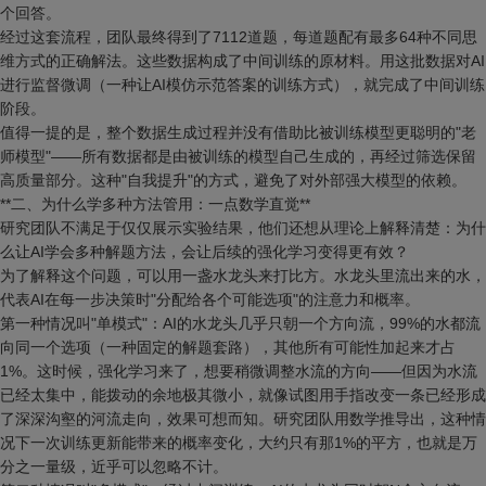
个回答。
经过这套流程，团队最终得到了7112道题，每道题配有最多64种不同思
维方式的正确解法。这些数据构成了中间训练的原材料。用这批数据对AI
进行监督微调（一种让AI模仿示范答案的训练方式），就完成了中间训练
阶段。
值得一提的是，整个数据生成过程并没有借助比被训练模型更聪明的"老
师模型"——所有数据都是由被训练的模型自己生成的，再经过筛选保留
高质量部分。这种"自我提升"的方式，避免了对外部强大模型的依赖。
**二、为什么学多种方法管用：一点数学直觉**
研究团队不满足于仅仅展示实验结果，他们还想从理论上解释清楚：为什
么让AI学会多种解题方法，会让后续的强化学习变得更有效？
为了解释这个问题，可以用一盏水龙头来打比方。水龙头里流出来的水，
代表AI在每一步决策时"分配给各个可能选项"的注意力和概率。
第一种情况叫"单模式"：AI的水龙头几乎只朝一个方向流，99%的水都流
向同一个选项（一种固定的解题套路），其他所有可能性加起来才占
1%。这时候，强化学习来了，想要稍微调整水流的方向——但因为水流
已经太集中，能拨动的余地极其微小，就像试图用手指改变一条已经形成
了深深沟壑的河流走向，效果可想而知。研究团队用数学推导出，这种情
况下一次训练更新能带来的概率变化，大约只有那1%的平方，也就是万
分之一量级，近乎可以忽略不计。