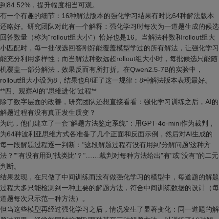
到84.52%，提升幅度相当可观。
有一个有趣的细节：16种解法版本的强化学习结果有时比64种解法版本
还略好。研究团队对此有一个解释：强化学习时每次为一道题生成的候选
回答数量（称为"rollout组大小"）恰好也是16。当解法种数和rollout组大
小匹配时，每一批候选回答刚好能覆盖模型学过的所有解法，让强化学习
能充分利用多样性；而当解法种数远超rollout组大小时，每批候选只能随
机覆盖一部分解法，效果反而有所打折。在Qwen2.5-7B的实验中，
rollout组大小设为8，结果也印证了这一规律：8种解法版本表现最好。
**四、观察AI的"思维进化"过程**
除了数字层面的改善，研究团队还想直接看看：强化学习训练之后，AI的
解题过程有没有真正发生质变？
为此，他们建立了一套"解题方法鉴定系统"：用GPT-4o-mini作为裁判，
为64种波利亚思维方式各准备了几个正面和反面示例，然后对AI生成的
每一段解题过程逐一判断："这段解题过程有没有用到'分解问题'这种方
法？""有没有用到'找类比'？"……裁判对每种方法给出"有"或"没有"的二元
判断。
结果发现，在只做了中间训练而没有做强化学习的模型中，每道题的解题
过程大多只能检测到一种主要的解题方法，符合中间训练数据的设计（每
道题每次只示范一种方法）。
但当这些模型再经过强化学习之后，情况发生了显著变化：同一道题的解