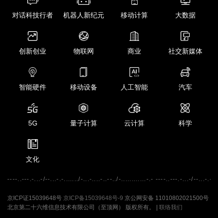
对话科技行者
机器人新纪元
移动计算
大数据
创新创业
物联网
商业
社交新媒体
智能硬件
移动设备
人工智能
汽车
5G
量子计算
云计算
科学
文化
----..---.-...-/--...-.-......./-...-....-..--../-............-.- ----..---.-...-/--...-.-...
京ICP证15039648号
京ICP备15039648号-9
京公网安备 11010802021500号
北京第二十六维信息技术有限公司（至顶网） 版权所有。 |
联络我们