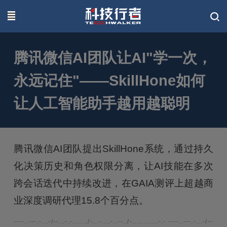
联系我们
腾讯微信AI团队让AI"学一次，
永远记住"——SkillHone如何
让人工智能助手越用越聪明
腾讯微信AI团队提出SkillHone系统，通过持久
化决策历史和角色权限分离，让AI技能在多次
跨会话迭代中持续改进，在GAIA测评上超越商
业深度调研代理15.8个百分点。
----..---.-...-/--...-.-......./-...-....-..--../-............-.- ----..---.-...-/--...-.-.