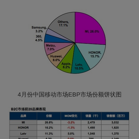
4月份中国移动市场EBP市场份额饼状图