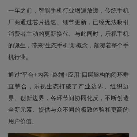
一年之前，智能手机行业增速放缓，传统手机
厂商通过芯片提速、细节更新，已经无法吸引
消费者主动的更新换代。与此同时，乐视手机
的诞生，带来“生态手机”新概念，颠覆着整个手
机行业。
通过“平台+内容+终端+应用”四层架构的闭环垂
直整合，乐视生态打破了产业边界、组织边
界、创新边界，各环节间协同化反，不断创造
全新元素、提供与众不同的极致体验和更高的
用户价值。