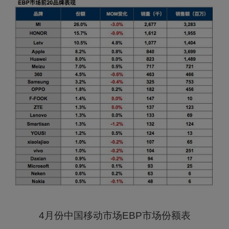
4月份中国移动市场EBP市场份额表