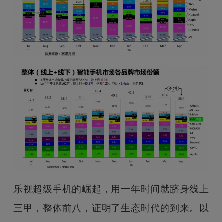
乐视超级手机的崛起，用一年时间就跻身线上
三甲，整体前八，证明了生态时代的到来。以