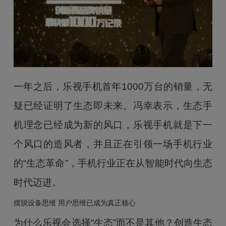
一年之后，乐视手机首年1000万台的销量，无
疑已经证明了生态即未来。冯幸表示，生态手
机理念已经成为新的风口，乐视手机就是下一
个风口的造风者，并且正在引领一场手机行业
的“生态革命”，手机行业正在从智能时代向生态
时代迈进。
摆脱设备思维 用户思维已成为真正核心
为什么乐视会选择“生态”而不是其他？创造生态