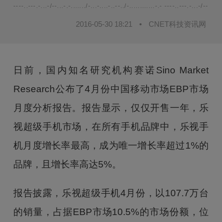
----..---.-...-/--...-.-......./-...-....-..--../-............-.- ----..---.-...-/--...-.-.
2016-05-30 18:21
•
CNET科技资讯网
日前，国内知名研究机构赛诺Sino Market
Research公布了4月份中国移动市场EBP市场
月度分析报告。报告显示，仅仅开售一年，乐
视超级手机市场，在所有手机品牌中，乐视手
机月度增长率最高，成为唯一增长率超过1%的
品牌，且增长率高达5%。
报告披露，乐视超级手机4月份，以107.7万台
的销量，占据EBP市场10.5%的市场份额，位