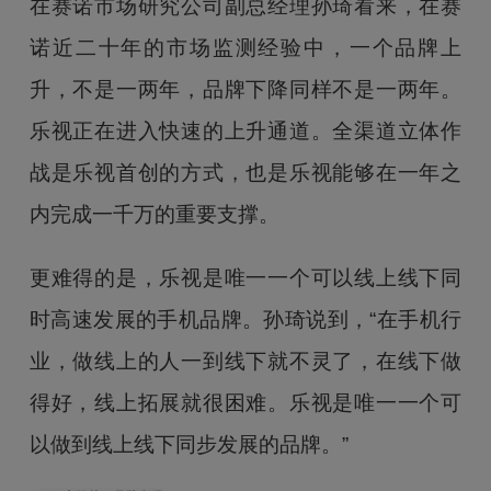
在赛诺市场研究公司副总经理孙琦看来，在赛
诺近二十年的市场监测经验中，一个品牌上
升，不是一两年，品牌下降同样不是一两年。
乐视正在进入快速的上升通道。全渠道立体作
战是乐视首创的方式，也是乐视能够在一年之
内完成一千万的重要支撑。
更难得的是，乐视是唯一一个可以线上线下同
时高速发展的手机品牌。孙琦说到，“在手机行
业，做线上的人一到线下就不灵了，在线下做
得好，线上拓展就很困难。乐视是唯一一个可
以做到线上线下同步发展的品牌。”