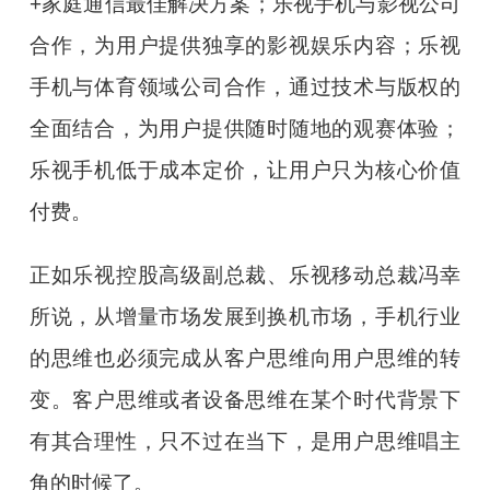
+家庭通信最佳解决方案；乐视手机与影视公司
合作，为用户提供独享的影视娱乐内容；乐视
手机与体育领域公司合作，通过技术与版权的
全面结合，为用户提供随时随地的观赛体验；
乐视手机低于成本定价，让用户只为核心价值
付费。
正如乐视控股高级副总裁、乐视移动总裁冯幸
所说，从增量市场发展到换机市场，手机行业
的思维也必须完成从客户思维向用户思维的转
变。客户思维或者设备思维在某个时代背景下
有其合理性，只不过在当下，是用户思维唱主
角的时候了。