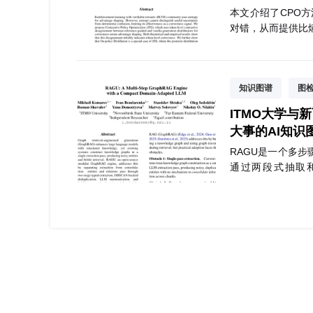
本文介绍了CPO
对错，从而提供比
知识图谱
图
ITMO大学
大事的AI知识
RAGU是一个多步骤
通过两段式抽取
HippoRAG 2