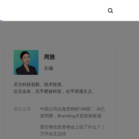
周雅
主编
关注科技创新、技术投资。
以文会友，左手硬核科技，右手浪漫主义。
最近文章：
中国公司出海营销的“AB面”：AI已
是明牌，Branding才是那条暗涌
梁文锋在投资者会上说了什么？｜
万字全文总结