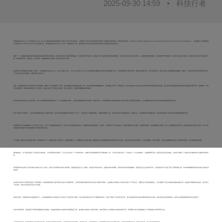
2025-09-30 14:59
•
科技行者
这项由加拿大Queen's大学的Ahmed E. Hassan教授领导的研究团队发表于2025年9月的论文，全面探讨了软件工程领域正在经历的一场前所未有的变革。该研究论文题为《Agentic Software Engineering: Foundational Pillars and a Research Roadmap》，有兴趣深入了解的读者
可以通过arXiv:2509.06216v1访问完整论文。研究团队包来自Queen's大学、华为加拿大公司、康考迪亚大学以及日本奈良科学技术大学院的多位知名学者。
想象一下，如果说传统的程序员就像独自在厨房里烹饪的厨师，那么未来的软件工程师将更像是一个米其林餐厅的主厨，指挥着一整个由AI助手组成的厨师团队。每个AI助手都有自己的专长——有的擅长处理数据库，有的精通用户界面设计，有的专门负责测试代码。而程序员的工作不再是亲自下
厨，而是制定菜谱、分配任务、品尝试菜，确保最终端上桌的是一道完美的"软件大餐"。
这种变化并非遥远的科幻想象。事实上，当前像Google的Jules、OpenAI的Codex、Anthropic的Claude Code这样的AI编程助手已经开始改变整个行业。这些智能体不仅能写代码，还能自主制定计划、执行复杂任务，甚至主动向人类请教遇到的难题。据统计，目前这些AI助手已经负责了数十
万个成功合并的代码提交，展现出惊人的生产力。
然而，这种超高的生产效率也带来了新的挑战。就像工厂流水线提高了产量，但也需要更严格的质量控制一样，AI生成的代码虽然数量庞大，但质量参差不齐。研究发现，近30%被认为"可行"的AI生成代码在严格审查后存在问题，真正达到可直接使用标准的代码比例更是大幅下降。这就像是一个高
产的面包师傅，虽然每天能烤出几百个面包，但其中相当一部分要么没烤熟，要么口感不佳，需要师傅重新检查和改进。
面对这种"速度与信任"之间的矛盾，Hassan教授的研究团队提出了一个全新的解决方案——结构化智能体软件工程框架，简称SASE。这个框架的核心思想是将软件工程分为两个相互配合的领域：为人类服务的软件工程和为AI智能体服务的软件工程。
在这个新的工作模式中，人类工程师的角色发生了根本性转变。他们不再是直接编写代码的"手工艺人"，而是成为了"智能体教练"。就像足球教练一样，他们的主要工作是制定战术、训练队员、在关键时刻做出战略决策，而具体的"踢球"工作则交给AI智能体团队来完成。
这种新的工作方式需要两个专门设计的"工作台"。第一个是智能体指挥环境，这是人类工程师的指挥中心，就像军队的作战指挥室。在这里，工程师可以下达任务指令、监控AI团队的工作进展、审查最终成果，并在需要时提供指导。第二个是智能体执行环境，这是AI团队的专属工作空间，专门为它
们的超强计算能力和不知疲倦的工作特性而优化设计。
为了确保人类和AI之间的有效沟通，研究团队设计了一套标准化的"文档语言"。这就像是建立了一套通用的工作流程手册，确保每个参与者都能理解任务要求和工作标准。这套文档包括任务简报书、工作流程脚本、指导手册等，所有这些都像软件代码一样有版本控制，可以不断改进和完善。
最有趣的是，这个系统还建立了双向的"咨询机制"。当AI遇到复杂问题时，它可以主动生成一个"咨询请求包"，就像学生遇到难题时举手请教老师一样。而当AI完成任务后，它会提交一个"合并就绪包"，这就像厨师完成一道菜后请主厨品尝检验。这种设计确保了人类的专业判断始终在关键时刻发挥作
用。
研究团队将AI在软件工程中的能力发展分为六个层次，类似于自动驾驶汽车的分级系统。最基础的是完全人工编程，然后是代码自动补全，接着是AI辅助编程，再到目标导向的智能编程，最后是完全自主的软件开发。目前的技术水平正处于第三到第四级之间，即AI能够理解高级目标并制定实施计划
的阶段。
这种变革对软件工程教育也提出了新的要求。传统的教育模式主要培养学生成为"代码编写者"，但未来的教育需要培养学生成为"AI团队管理者"。这就像从培养独立工匠转向培养工厂车间主任，需要完全不同的技能组合。学生需要学习的不再是如何熟练地敲代码，而是如何清晰地表达需求、如何设计
工作流程、如何评估和指导AI的工作成果。
研究还发现，目前最成功的"超级程序员"——那些能够获得100倍甚至1000倍生产力提升的工程师，他们的成功秘诀并不在于编程技能本身，而在于掌握了与AI协作的艺术。他们知道如何给AI提供清晰详细的任务说明，如何设置合适的质量标准，如何在AI遇到困难时提供恰当的指导。
从技术角度来看，这种新的工作模式需要解决许多挑战。比如如何确保AI生成的代码质量稳定可靠，如何建立有效的人机协作流程，如何管理多个AI智能体之间的协调合作等。研究团队为每个挑战都提出了详细的解决方案和研究方向。