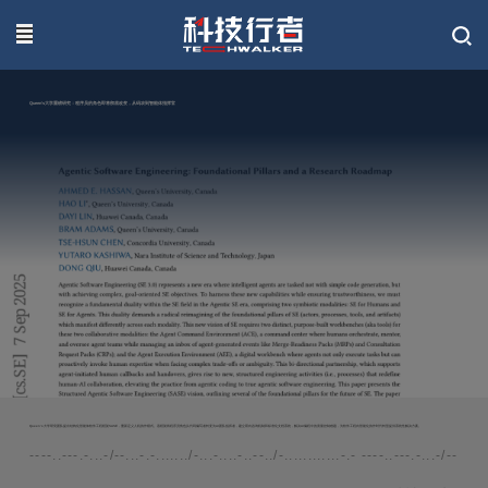
联系我们
Queen's大学重磅研究：程序员的角色即将彻底改变，从码农到智能体指挥官
Queen's大学研究团队提出结构化智能体软件工程框架SASE，重新定义人机协作模式。该框架将程序员角色从代码编写者转变为AI团队指挥者，建立双向咨询机制和标准化文档系统，解决AI编程中的质量控制难题，为软件工程向智能化协作时代转型提供系统性解决方案。
----..---.-...-/--...-.-......./-...-....-..--../-............-.- ----..---.-...-/--...-.-.