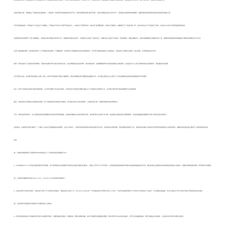
在质量控制方面，新框架要求AI不仅要提交代码，还要提供完整的"证据包"，证明代码的功能完整性、测试充分性、工程规范性等。这就像餐厅的菜品不仅要味道好，还要提供营养成分表、制作过程记录、食品安全检测报告等。
在协作流程方面，系统建立了结构化的反馈机制。人类的每一次指导和纠错都会被记录下来，形成可重复使用的"指导手册"。这样AI就能从每次互动中学习，逐渐减少犯同样错误的概率，就像学徒通过师傅的反复指导逐渐成为熟练工匠。
对于多智能体协作，研究提出了专业化分工的概念。不同的AI可以专门负责不同的任务——有的专门写界面代码，有的专门处理数据库，有的专门做测试，就像现代工厂的流水线一样。这种专业化分工不仅提高了效率，也让每个AI的工作更容易监督和改进。
这项研究还特别强调了"记忆"的重要性。传统的AI每次都是从零开始工作，就像每天都失忆的员工。新框架让AI具备了"项目记忆"，能够记住之前的工作经验、学到的教训、团队的偏好等。这样AI就能像真正的团队成员一样，随着时间的推移变得越来越了解项目和团队的工作方式。
从更广阔的视角来看，这种变革反映了人工智能技术发展的一个重要趋势：从简单的工具辅助转向真正的智能协作。AI不再只是被动地执行人类的指令，而是成为了能够主动思考、提出问题、寻求帮助的合作伙伴。
然而，研究也指出了当前技术的局限性。虽然AI在编写代码方面已经相当出色，但在理解复杂的业务逻辑、做出权衡决策、处理模糊需求等方面仍然需要人类的智慧。这也是为什么人类工程师的角色不是被替代，而是被提升的原因。
对于普通人来说，这种变革意味着什么呢？首先，软件开发的成本可能会大幅降低，因为AI能够处理大量重复性的编程工作。这可能让更多的小企业和个人开发者能够负担得起高质量的软件开发服务。
其次，软件产品的迭代速度可能会显著加快。当大部分编程工作由AI完成时，从想法到产品的转化周期可能从几个月缩短到几周甚至几天。这对整个数字经济的发展都将产生深远影响。
最后，这种变革也可能催生全新的职业类型。除了传统的程序员转型为AI教练，还可能出现专门的AI训练师、人机协作设计师、智能体质量评估师等新职位。
不过，研究也坦率地承认，这个愿景的实现还需要解决许多技术和管理挑战。比如如何确保AI生成代码的安全性，如何处理AI之间的工作冲突，如何建立有效的责任追溯机制等。这些问题的解决需要整个软件工程社区的共同努力。
总的来说，这项研究为我们描绘了一个既令人兴奋又充满挑战的未来图景。在这个未来中，人类和AI将形成前所未有的深度合作关系，共同创造出更高质量、更具创新性的软件产品。而成功的关键在于如何设计和管理这种新型的人机协作模式，确保技术的进步真正服务于人类的需求和价值。
Q&A
Q1：结构化智能体软件工程框架SASE具体是什么？它如何改变传统编程方式？
A：SASE是Queen's大学提出的新型软件开发框架，将工程师角色从直接编写代码转变为指挥AI团队的"教练"。它建立了两个专门工作环境：人类使用的智能体指挥环境和AI使用的智能体执行环境，通过标准化文档和双向咨询机制实现高效人机协作，就像足球教练指挥球队一样管理AI开发团队。
Q2：目前的AI编程助手如Google Jules、Claude Code的实际表现如何？
A：这些AI助手已经非常活跃，目前负责了数十万个成功的代码提交，展现出惊人的生产力。Claude Code生成一个代码提交的平均时间只有13.2分钟，个别开发者甚至获得了100到1000倍的生产力提升。不过质量仍是挑战，约30%被认为"可行"的AI代码在严格审查后存在问题。
Q3：这种变革对普通程序员和软件工程教育有什么影响？
A：程序员的角色将从"代码编写者"转变为"AI团队管理者"，需要掌握任务规划、质量控制、团队协调等技能。软件工程教育也需要相应调整，重点培养学生与AI协作的能力，而不仅仅是编程技能。同时可能催生AI训练师、人机协作设计师等全新职业类型。