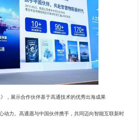
例集》，展示合作伙伴基于高通技术的优秀出海成果
心动力。高通愿与中国伙伴携手，共同迈向智能互联新时