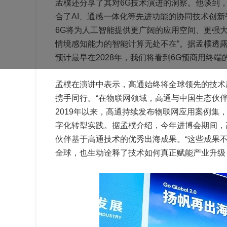
孟樸还分享了其对6G技术演进的洞察。他谈到
合了AI、通感一体化等先进功能的协同技术创
6G将为人工智能提供更广阔的应用空间、更强
情境感知能力的智能计算无处不在”。据孟樸透露
预计最早在2028年，我们将看到6G预商用终端
孟樸在演讲中表示，高通始终将全球领先的技术
携手同行。“在物联网领域，高通与中国生态伙
2019年以来，高通持续发布物联网应用案例集
字化转型实践。据孟樸介绍，今年进博会期间，
伙伴基于高通技术的优秀出海成果。“这些成果
全球，也生动诠释了技术如何真正赋能产业升级