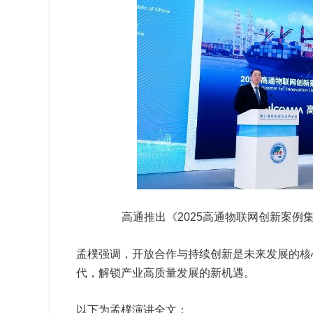
高通推出《2025高通物联网创新案
孟樸强调，开放合作与持续创新是未来发展的核
代，解锁产业高质量发展的新机遇。
以下为孟樸演讲全文：