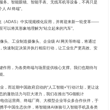
服务。智能眼镜、智能手表、无线耳机等设备，不再只是
 AI 终端”。
系统（ADAS）中实现规模化应用，并将迎来新一轮变革——
至可以将其形象地理解为“站立起来的汽车”。
像头、工业制造摄像头、企业级 AI 网关等终端，将通过
，快速制定决策并执行相应行动，让工业生产更高效、安
关键作用，为各类终端与场景提供核心支撑。我们也期待与
能。
百业，而近期中国政府启动的“人工智能+”行动计划，更让这
态的蓬勃活力与巨大潜力，我们在推出“5G领航计
国的电信运营商、终端厂商、大模型企业等众多合作伙伴，于
旨在携手中国生态伙伴，将智能体AI体验引入智能手机及各类