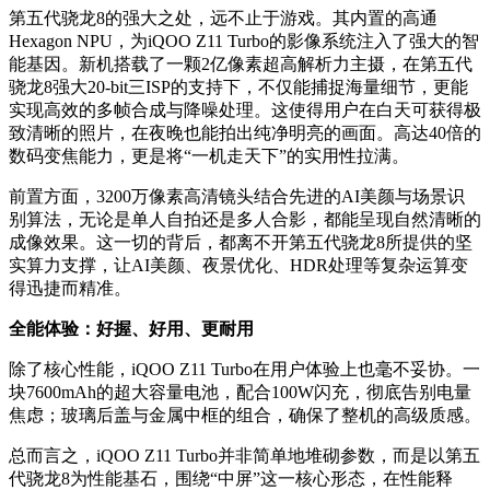
第五代骁龙8的强大之处，远不止于游戏。其内置的高通
Hexagon NPU，为iQOO Z11 Turbo的影像系统注入了强大的智
能基因。新机搭载了一颗2亿像素超高解析力主摄，在第五代
骁龙8强大20-bit三ISP的支持下，不仅能捕捉海量细节，更能
实现高效的多帧合成与降噪处理。这使得用户在白天可获得极
致清晰的照片，在夜晚也能拍出纯净明亮的画面。高达40倍的
数码变焦能力，更是将“一机走天下”的实用性拉满。
前置方面，3200万像素高清镜头结合先进的AI美颜与场景识
别算法，无论是单人自拍还是多人合影，都能呈现自然清晰的
成像效果。这一切的背后，都离不开第五代骁龙8所提供的坚
实算力支撑，让AI美颜、夜景优化、HDR处理等复杂运算变
得迅捷而精准。
全能体验：好握、好用、更耐用
除了核心性能，iQOO Z11 Turbo在用户体验上也毫不妥协。一
块7600mAh的超大容量电池，配合100W闪充，彻底告别电量
焦虑；玻璃后盖与金属中框的组合，确保了整机的高级质感。
总而言之，iQOO Z11 Turbo并非简单地堆砌参数，而是以第五
代骁龙8为性能基石，围绕“中屏”这一核心形态，在性能释