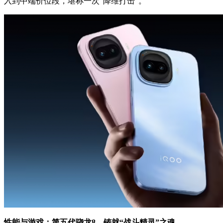
入到中端价位段，堪称一次“降维打击”。
性能与游戏：第五代骁龙
8
，铸就
“
战斗精灵
”
之魂