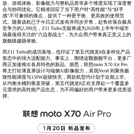
放、游戏体验、影像能力与整机品质等多个维度实现了深度整
合与协同优化。它精准回应了当下用户对“高性能”与“好手
感”不可兼得的痛点，提供了一种更平衡、更高效的使用范
式。随着该机已于今日正式发布并同步开售，起售价落在极具
竞争力的2,399元，Z11 Turbo无疑将成为2026年上半年中端市
场最值得关注的“六边形战士”，为大众用户带来真正意义上的
旗舰级越级体验。
而Z11 Turbo的成功落地，也印证了第五代骁龙8在多样化产品
形态中的强大适配能力。事实上，围绕这颗旗舰平台，更多厂
商正加速推出各具特色的新品。据悉，联想moto X70 Air Pro
将主打轻薄直屏设计与端侧AI影像能力，真我Neo8 则聚焦极
致性能调度与150W超级快充，两款机型均计划于近期上市。
从均衡水桶到垂直突破，第五代骁龙8正在支撑起一个覆盖多
元需求的高性能产品生态，为不同偏好的用户带来更多优质选
择。