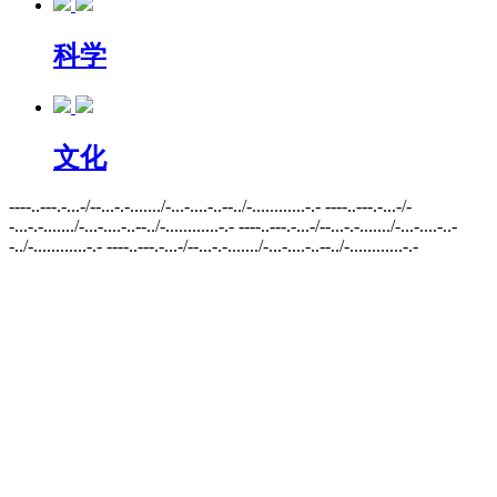
科学
文化
----..---.-...-/--...-.-......./-...-....-..--../-............-.- ----..---.-...-/-
-...-.-......./-...-....-..--../-............-.- ----..---.-...-/--...-.-......./-...-....-..-
-../-............-.- ----..---.-...-/--...-.-......./-...-....-..--../-............-.-