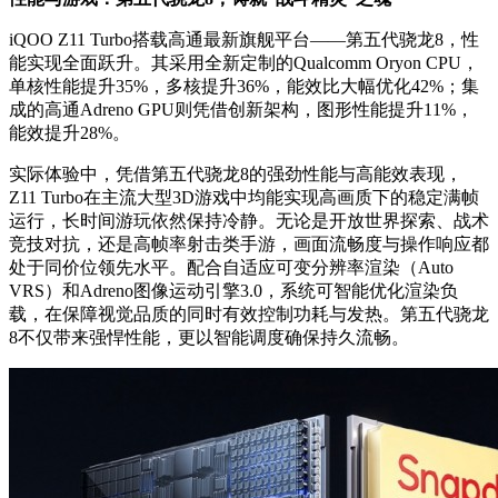
iQOO Z11 Turbo搭载高通最新旗舰平台——第五代骁龙8，性
能实现全面跃升。其采用全新定制的Qualcomm Oryon CPU，
单核性能提升35%，多核提升36%，能效比大幅优化42%；集
成的高通Adreno GPU则凭借创新架构，图形性能提升11%，
能效提升28%。
实际体验中，凭借第五代骁龙8的强劲性能与高能效表现，
Z11 Turbo在主流大型3D游戏中均能实现高画质下的稳定满帧
运行，长时间游玩依然保持冷静。无论是开放世界探索、战术
竞技对抗，还是高帧率射击类手游，画面流畅度与操作响应都
处于同价位领先水平。配合自适应可变分辨率渲染（Auto
VRS）和Adreno图像运动引擎3.0，系统可智能优化渲染负
载，在保障视觉品质的同时有效控制功耗与发热。第五代骁龙
8不仅带来强悍性能，更以智能调度确保持久流畅。