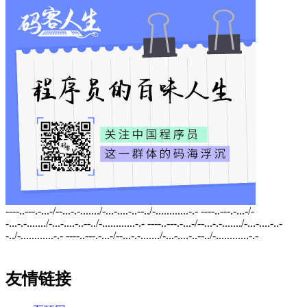
----..---.-...-/--...-.-......./-...-....-..--../-............-.- ----..---.-...-/-
-...-.-......./-...-....-..--../-............-.- ----..---.-...-/--...-.-......./-...-....-..-
-../-............-.- ----..---.-...-/--...-.-......./-...-....-..--../-............-.-
友情链接