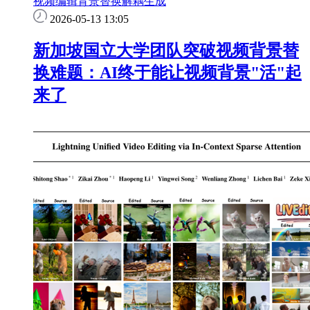
视频编辑
背景替换
解耦生成
2026-05-13 13:05
新加坡国立大学团队突破视频背景替
换难题：AI终于能让视频背景"活"起
来了