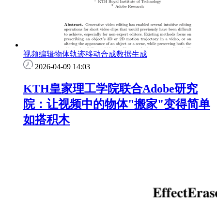
视频编辑
物体轨迹移动
合成数据生成
2026-04-09 14:03
KTH皇家理工学院联合Adobe研究
院：让视频中的物体"搬家"变得简单
如搭积木