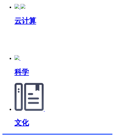
云计算
科学
文化