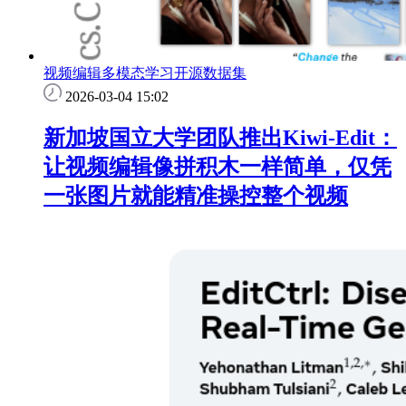
视频编辑
多模态学习
开源数据集
2026-03-04 15:02
新加坡国立大学团队推出Kiwi-Edit：
让视频编辑像拼积木一样简单，仅凭
一张图片就能精准操控整个视频