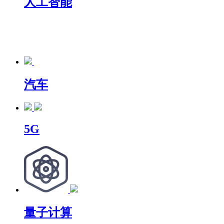
人工智能
汽车
5G
量子计算