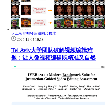
人工智能
视频编辑
同步技术
2025-12-04 10:18
Tel Aviv大学团队破解视频编辑难
题：让人像视频编辑既精准又自然