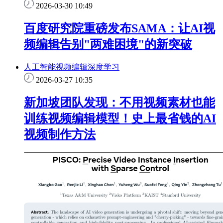
2026-03-30 10:49
百度研究院重磅发布SAMA：让AI视
频编辑告别"两难困境"的新突破
人工智能
视频编辑
深度学习
2026-03-27 10:35
新加坡团队发现：不用视频素材也能
训练视频编辑模型！史上最省钱的AI
视频制作方法