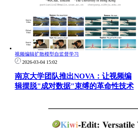
视频编辑
扩散模型
自监督学习
2026-03-04 15:02
南京大学团队推出NOVA：让视频编
辑摆脱"成对数据"束缚的革命性技术