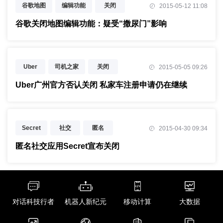
谷歌地图
编辑功能
关闭
2015-05-12 11:08
Android
机器人
谷歌关闭地图编辑功能：疑受“撒尿门”影响
Uber
司机之家
关闭
2015-05-05 09:26
否认
私家车
注册
Uber广州官方否认关闭 私家车注册申请仍在继续
Secret
社交
匿名
2015-04-30 09:34
关闭
匿名社交应用Secret宣布关闭
对话科技行者
机器人新纪元
移动计算
大数据