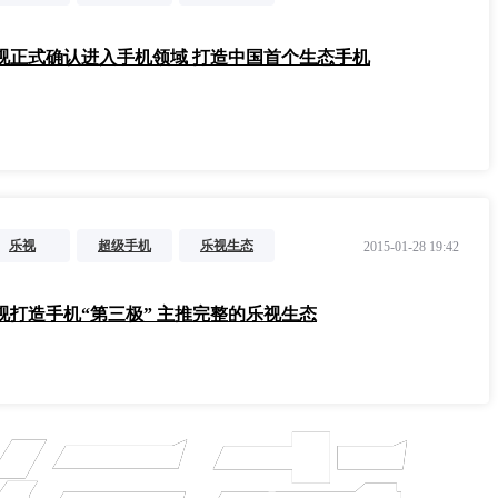
视正式确认进入手机领域 打造中国首个生态手机
乐视
超级手机
乐视生态
2015-01-28 19:42
视打造手机“第三极” 主推完整的乐视生态