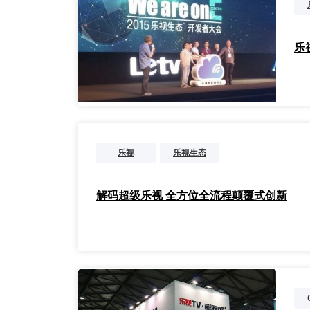
乐
乐视
乐视生态
解码超级乐视 全方位全流程颠覆式创新