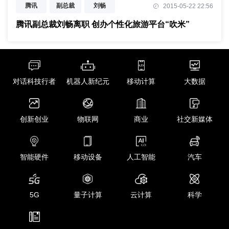
腾讯
副总裁
刘畅
2015-05-22 22:56
离职
旅游
吹米
腾讯副总裁刘畅离职 创办个性化旅游平台“吹米”
对话科技行者
机器人新纪元
移动计算
大数据
创新创业
物联网
商业
社交新媒体
智能硬件
移动设备
人工智能
汽车
5G
量子计算
云计算
科学