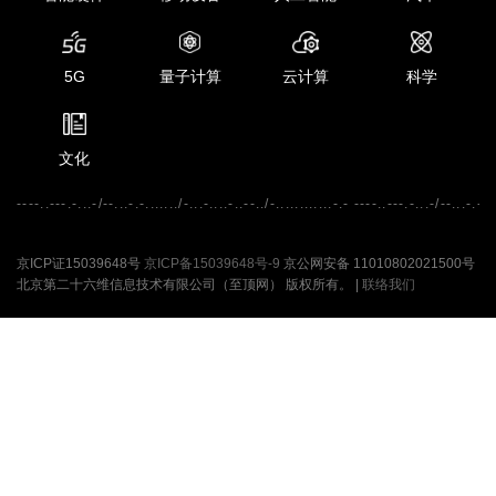
5G
量子计算
云计算
科学
文化
----..---.-...-/--...-.-......./-...-....-..--../-............-.- ----..---.-...-/--...-.-...
京ICP证15039648号
京ICP备15039648号-9
京公网安备 11010802021500号
北京第二十六维信息技术有限公司（至顶网） 版权所有。 |
联络我们