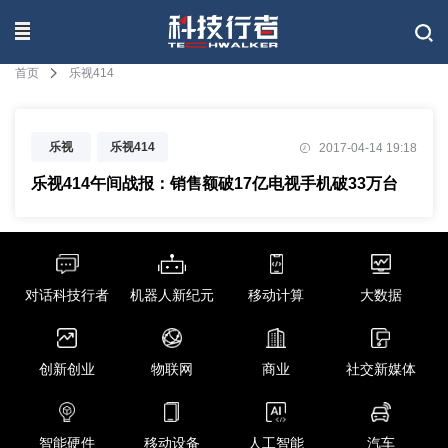
联系我们
首页
乐视414
乐视
乐视414
2017-04-14 19:18
乐视414午间战报：销售额破17亿电视手机破33万台
对话科技行者
机器人新纪元
移动计算
大数据
创新创业
物联网
商业
社交新媒体
智能硬件
移动设备
人工智能
汽车