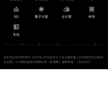
5G
量子计算
云计算
科学
文化
----..---.-...-/--...-.-......./-...-....-..--../-............-.- ----..---.-...-/--...-.-...
京ICP证15039648号
京ICP备15039648号-9
京公网安备 11010802021500号
北京第二十六维信息技术有限公司（至顶网） 版权所有。 |
联络我们