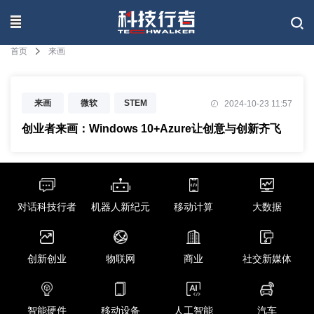
联系我们
首页
来画
来画
微软
STEM
2024-10-23 11:57
教学
创业者来画：Windows 10+Azure让创意与创新齐飞
对话科技行者
机器人新纪元
移动计算
大数据
创新创业
物联网
商业
社交新媒体
智能硬件
移动设备
人工智能
汽车