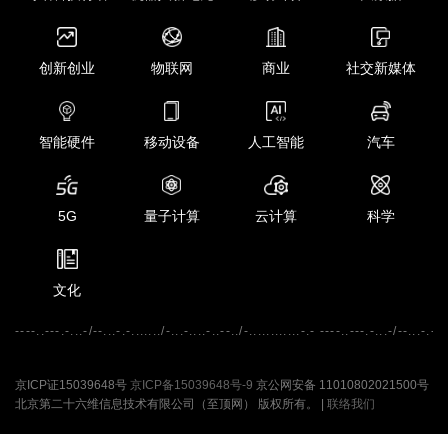
创新创业
物联网
商业
社交新媒体
智能硬件
移动设备
人工智能
汽车
5G
量子计算
云计算
科学
文化
----..---.-...-/--...-.-......./-...-....-..--../-............-.- ----..---.-...-/--...-.-...
京ICP证15039648号
京ICP备15039648号-9
京公网安备 11010802021500号
北京第二十六维信息技术有限公司（至顶网） 版权所有。 |
联络我们