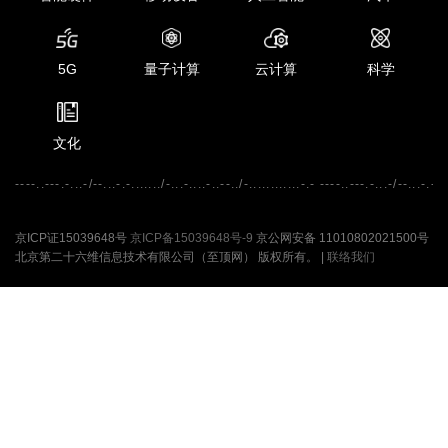
5G
量子计算
云计算
科学
文化
----..---.-...-/--...-.-......./-...-....-..--../-............-.- ----..---.-...-/--...-.-...
京ICP证15039648号
京ICP备15039648号-9
京公网安备 11010802021500号
北京第二十六维信息技术有限公司（至顶网） 版权所有。 |
联络我们