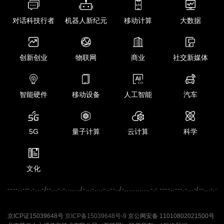
对话科技行者
机器人新纪元
移动计算
大数据
创新创业
物联网
商业
社交新媒体
智能硬件
移动设备
人工智能
汽车
5G
量子计算
云计算
科学
文化
----..---.-...-/--...-.-......./-...-....-..--../-............-.- ----..---.-...-/--...-.-...
京ICP证15039648号
京ICP备15039648号-9
京公网安备 11010802021500号