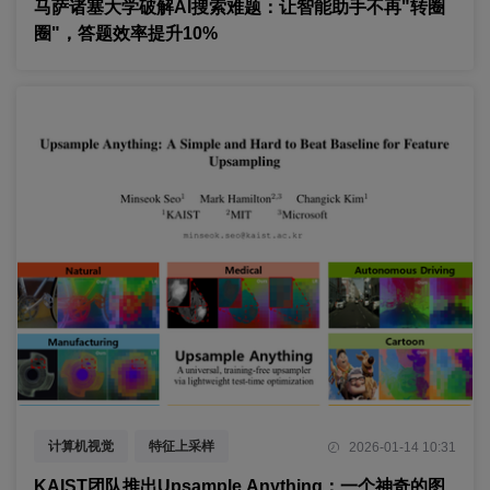
马萨诸塞大学破解AI搜索难题：让智能助手不再"转圈
圈"，答题效率提升10%
计算机视觉
特征上采样
2026-01-14 10:31
测试时优化
KAIST团队推出Upsample Anything：一个神奇的图