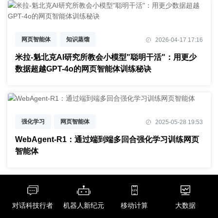
网页智能体
知识蒸馏
2026-04-17 17:16
合成数据生成
米拉-魁北克AI研究所教会小模型"聪明干活"：用更少
数据超越GPT-4o的网页智能体训练秘诀
强化学习
网页智能体
2025-05-28 19:53
大型语言模型
WebAgent-R1：通过端到端多回合强化学习训练网页
智能体
对话科技行者
机器人新纪元
移动计算
大数据