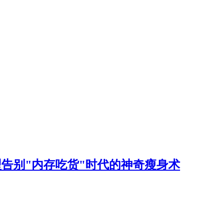
型告别"内存吃货"时代的神奇瘦身术