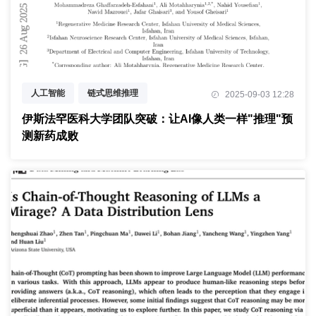
人工智能
链式思维推理
2025-09-03 12:28
药物发现
伊斯法罕医科大学团队突破：让AI像人类一样"推理"预
测新药成败