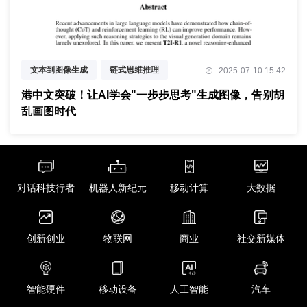
文本到图像生成
链式思维推理
2025-07-10 15:42
强化学习优化
港中文突破！让AI学会"一步步思考"生成图像，告别胡
乱画图时代
对话科技行者
机器人新纪元
移动计算
大数据
创新创业
物联网
商业
社交新媒体
智能硬件
移动设备
人工智能
汽车