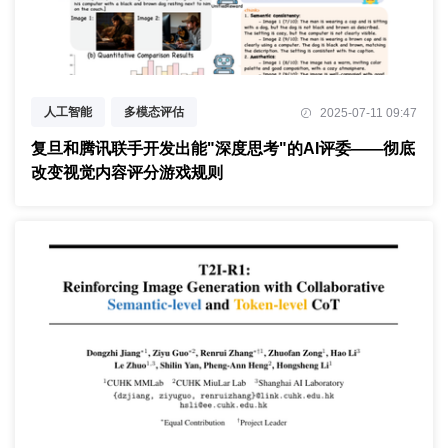
人工智能
多模态评估
2025-07-11 09:47
链式思维推理
复旦和腾讯联手开发出能"深度思考"的AI评委——彻底
改变视觉内容评分游戏规则