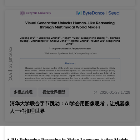
多模态推理
视觉世界模型
2026-01-28 17:29
链式思维推理
清华大学联合字节跳动：AI学会用图像思考，让机器像
人一样推理世界