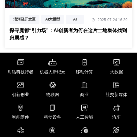
漕河泾开发区
AI大模型
AI
2025-07-24 16:29
创新创业
对话科技行者
探寻魔都“引力场”：AI创新者为何在这片土地集体找到
归属感？
爱观视觉
彼行科技
人形机器人
社交媒体
对话科技行者
机器人新纪元
移动计算
大数据
创新创业
物联网
商业
社交新媒体
智能硬件
移动设备
人工智能
汽车