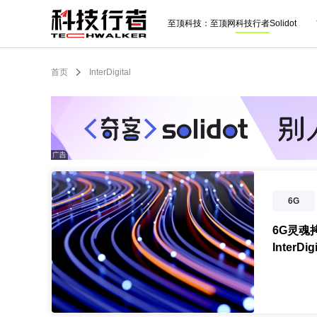
至顶科技：
至顶网
科技行者
Solidot
首页
InterDigital
6G
AI
6G灵魂
InterDi