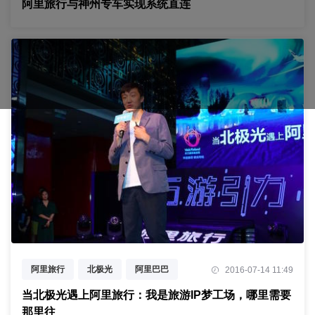
阿里旅行与神州专车实现系统直连
阿里旅行
北极光
阿里巴巴
2016-07-14 11:49
IP
旅行
中国好声音
当北极光遇上阿里旅行：我是旅游IP梦工场，哪里需要
那里往
极光专线