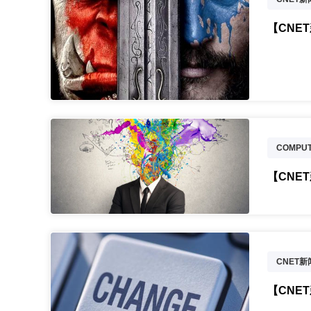
【CNE
COMPUT
CNET
【CNE
CNET
中兴
【CNE