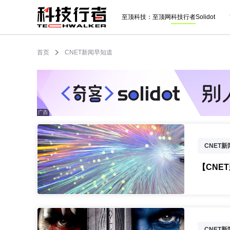
至顶科技：
至顶网
科技行者
Solidot
首页
CNET新闻早知道
CNET
云栖大会
【CNE
技德科技
CNET