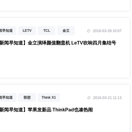
新闻早知道
LETV
TCL
金立
2016-03-28 10:07
9
T新闻早知道】金立演绎颜值翻盖机 LeTV吹响四月集结号
新闻早知道
联想
Think X1
2016-03-21 11:13
高通
映趣科技
T新闻早知道】苹果发新品 ThinkPad也凑热闹