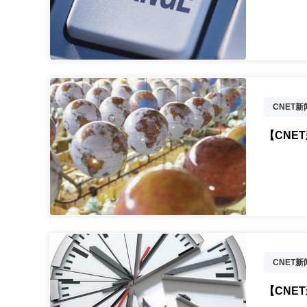
CNET
VR
【CNET
CNET
【CNE