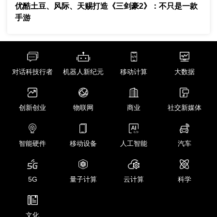
《三剑豪2》
现象级IP
风际
优酷土豆、风际、天赐打造《三剑豪2》：不只是一款
手游
天赐
对话科技行者
机器人新纪元
移动计算
大数据
创新创业
物联网
商业
社交新媒体
智能硬件
移动设备
人工智能
汽车
5G
量子计算
云计算
科学
文化