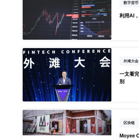
数字货币
指数基金
利用AI
外滩大会
云库链
一文看
别
区块链
Moye