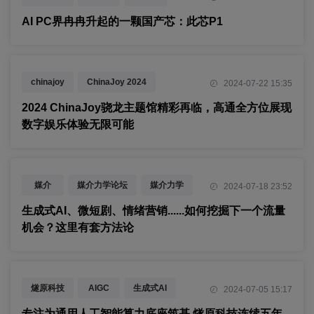
AI PC
PC
ARM
AI PC界冉冉升起的一颗国产芯：此芯P1
AI
AI大模型
生成式AI
chinajoy
ChinaJoy 2024
2024-07-22 15:35
高通
生成式AI
2024 ChinaJoy骁龙主题馆精彩再临，高通全方位展现
数字娱乐体验无限可能
媒介
媒介力学论坛
媒介力学
2024-07-18 23:52
生成式AI
品牌营销
大模型
生成式AI、微短剧、情绪营销......如何挖掘下一个流量
机会？这里有套方法论
明略科技
秒针系统
燧原科技
AIGC
生成式AI
2024-07-05 15:17
WAIC 2024
2024世界人工智能大会
专注为通用人工智能算力底座筑基 燧原科技连续五年