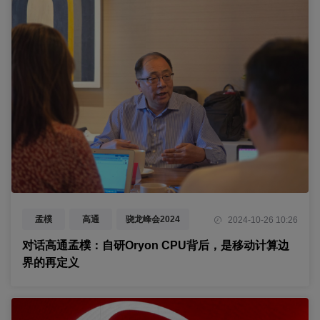
孟樸
高通
骁龙峰会2024
2024-10-26 10:26
Oryon CPU
AI
生成式AI
对话高通孟樸：自研Oryon CPU背后，是移动计算边
界的再定义