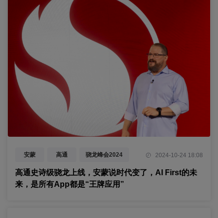
安蒙
高通
骁龙峰会2024
2024-10-24 18:08
骁龙8至尊版
AI Agent
高通史诗级骁龙上线，安蒙说时代变了，AI First的未
来，是所有App都是“王牌应用”
人机交互
AI
生成式AI