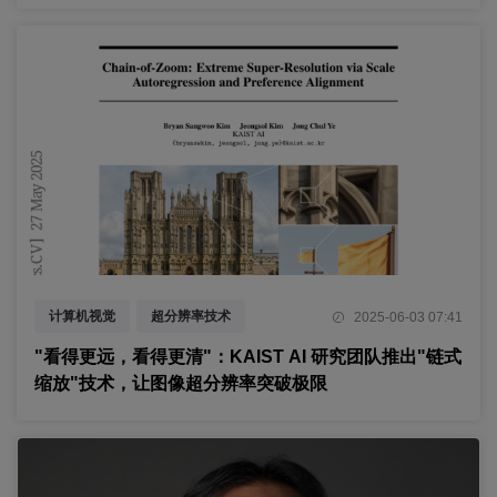
计算机视觉
超分辨率技术
2025-06-03 07:41
生成式AI
"看得更远，看得更清"：KAIST AI 研究团队推出"链式
缩放"技术，让图像超分辨率突破极限