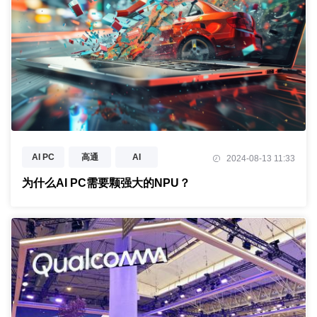
AI PC
高通
AI
2024-08-13 11:33
端侧AI
生成式AI
NPU
为什么AI PC需要颗强大的NPU？
异构计算