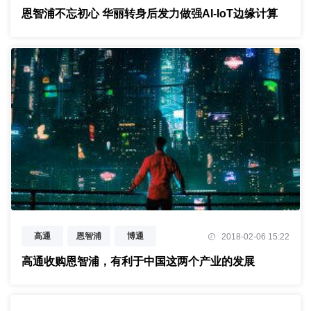
恩智浦不忘初心 华丽转身后发力做强AI-IoT边缘计算
高通
恩智浦
博通
2018-02-06 15:22
5G
物联网
车联网
高通收购恩智浦，有利于中国这两个产业的发展