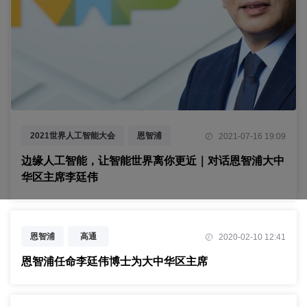
2021世界人工智能大会
恩智浦
2021-07-16 19:09
新能源汽车
芯片
边缘人工智能，让智能世界离你更近｜对话恩智浦大中
华区主席李廷伟
恩智浦
高通
2020-02-10 12:41
恩智浦任命李廷伟博士为大中华区主席