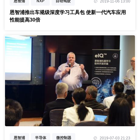
恩智浦
NXP
自动驾驶
2019-11-06 13:00
深度学习
恩智浦推出车规级深度学习工具包 使新一代汽车应用
性能提高30倍
恩智浦
半导体
微控制器
2019-07-03 21:23