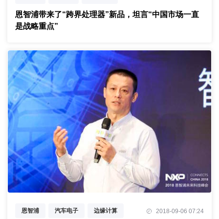
处理器
生态
恩智浦带来了“跨界处理器”新品，坦言“中国市场一直
是战略重点”
恩智浦
汽车电子
边缘计算
2018-09-06 07:24